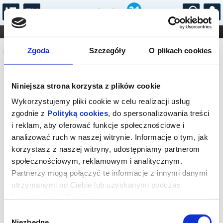
...
KONCERTY
KINO
TEATR
KABARET I
Komunikat
FILHARMONIA
OPERA I BALET
Zgoda
Szczegóły
O plikach cookies
STAND-UP
DLA DZIECI
ONLINE
KARNETY
Sprzedaż biletów on-line na wydarzenie
Niniejsza strona korzysta z plików cookie
została zakończona.
Wykorzystujemy pliki cookie w celu realizacji usług
zgodnie z
Polityką cookies
, do spersonalizowania treści
i reklam, aby oferować funkcje społecznościowe i
analizować ruch w naszej witrynie. Informacje o tym, jak
korzystasz z naszej witryny, udostępniamy partnerom
społecznościowym, reklamowym i analitycznym.
Partnerzy mogą połączyć te informacje z innymi danymi
otrzymanymi od Ciebie lub uzyskanymi podczas
korzystania z ich usług.
Wybór
Niezbędne