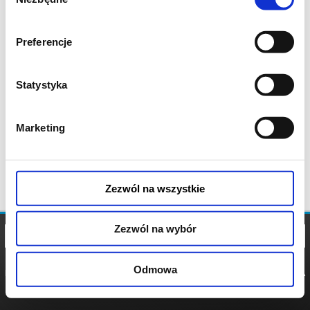
zgody
Preferencje
Statystyka
Marketing
Zezwól na wszystkie
Zezwól na wybór
Odmowa
REGULAMIN
POLITYKA
POLITYKA
COOKIES
PRYWATNOŚCI