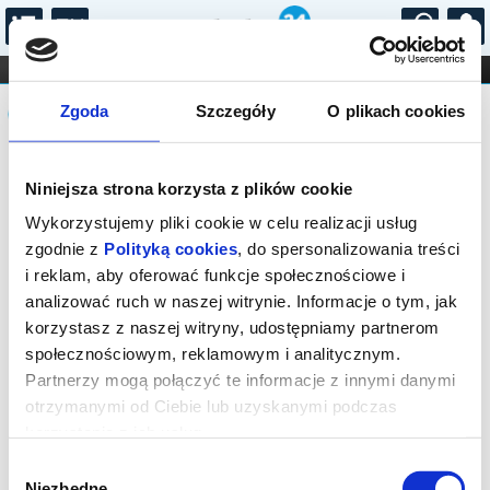
...
KONCERTY
KINO
TEATR
KABARET I
Komunikat
FILHARMONIA
OPERA I BALET
Zgoda
Szczegóły
O plikach cookies
STAND-UP
DLA DZIECI
ONLINE
KARNETY
Sprzedaż biletów on-line na wydarzenie
Niniejsza strona korzysta z plików cookie
została zakończona.
Wykorzystujemy pliki cookie w celu realizacji usług
zgodnie z
Polityką cookies
, do spersonalizowania treści
i reklam, aby oferować funkcje społecznościowe i
analizować ruch w naszej witrynie. Informacje o tym, jak
korzystasz z naszej witryny, udostępniamy partnerom
społecznościowym, reklamowym i analitycznym.
Partnerzy mogą połączyć te informacje z innymi danymi
otrzymanymi od Ciebie lub uzyskanymi podczas
korzystania z ich usług.
Wybór
Niezbędne