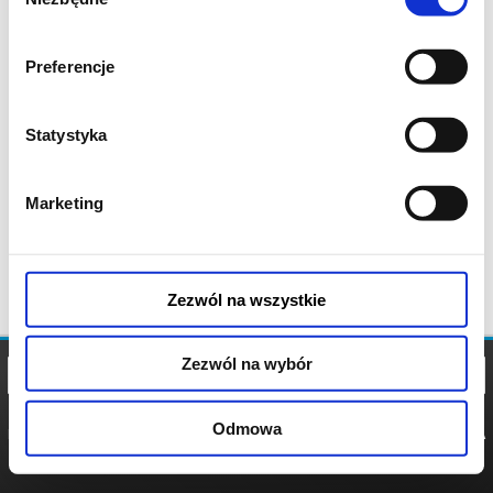
zgody
Preferencje
Statystyka
Marketing
Zezwól na wszystkie
Zezwól na wybór
Odmowa
REGULAMIN
POLITYKA
POLITYKA
COOKIES
PRYWATNOŚCI