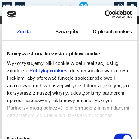
...
KONCERTY
KINO
TEATR
KABARET I
Komunikat
FILHARMONIA
OPERA I BALET
Zgoda
Szczegóły
O plikach cookies
STAND-UP
DLA DZIECI
ONLINE
KARNETY
Sprzedaż biletów on-line na wydarzenie
Niniejsza strona korzysta z plików cookie
została zakończona.
Wykorzystujemy pliki cookie w celu realizacji usług
zgodnie z
Polityką cookies
, do spersonalizowania treści
i reklam, aby oferować funkcje społecznościowe i
analizować ruch w naszej witrynie. Informacje o tym, jak
korzystasz z naszej witryny, udostępniamy partnerom
społecznościowym, reklamowym i analitycznym.
Partnerzy mogą połączyć te informacje z innymi danymi
otrzymanymi od Ciebie lub uzyskanymi podczas
korzystania z ich usług.
Wybór
Niezbędne