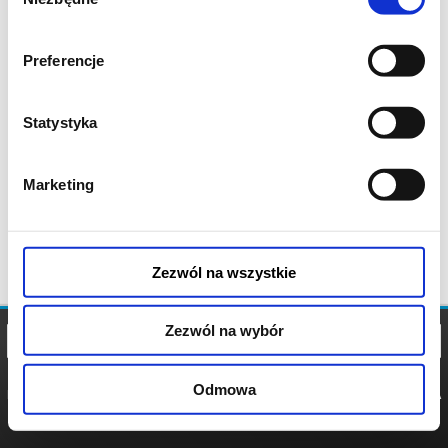
zgody
Preferencje
Statystyka
Marketing
Zezwól na wszystkie
Zezwól na wybór
Odmowa
REGULAMIN
POLITYKA
POLITYKA
COOKIES
PRYWATNOŚCI