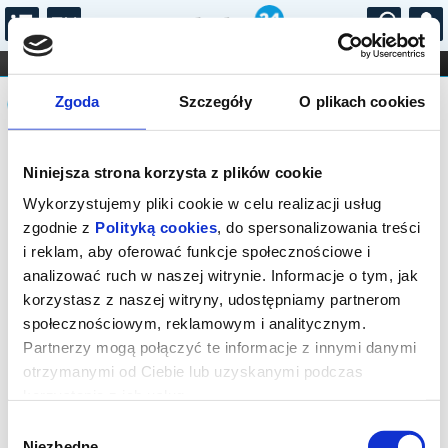
...
KONCERTY
KINO
TEATR
KABARET I
Komunikat
FILHARMONIA
OPERA I BALET
Zgoda
Szczegóły
O plikach cookies
STAND-UP
DLA DZIECI
ONLINE
KARNETY
Sprzedaż biletów on-line na wydarzenie
Niniejsza strona korzysta z plików cookie
została zakończona.
Wykorzystujemy pliki cookie w celu realizacji usług
zgodnie z
Polityką cookies
, do spersonalizowania treści
i reklam, aby oferować funkcje społecznościowe i
analizować ruch w naszej witrynie. Informacje o tym, jak
korzystasz z naszej witryny, udostępniamy partnerom
społecznościowym, reklamowym i analitycznym.
Partnerzy mogą połączyć te informacje z innymi danymi
otrzymanymi od Ciebie lub uzyskanymi podczas
korzystania z ich usług.
Wybór
Niezbędne