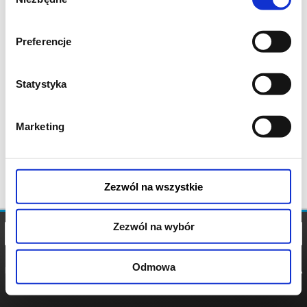
zgody
Preferencje
Statystyka
Marketing
Zezwól na wszystkie
Zezwól na wybór
Odmowa
REGULAMIN
POLITYKA
POLITYKA
COOKIES
PRYWATNOŚCI