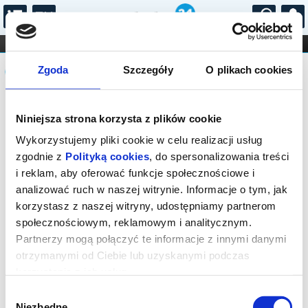
...
KONCERTY
KINO
TEATR
KABARET I
Komunikat
FILHARMONIA
OPERA I BALET
Zgoda
Szczegóły
O plikach cookies
STAND-UP
DLA DZIECI
ONLINE
KARNETY
Sprzedaż biletów on-line na wydarzenie
Niniejsza strona korzysta z plików cookie
została zakończona.
Wykorzystujemy pliki cookie w celu realizacji usług
zgodnie z
Polityką cookies
, do spersonalizowania treści
i reklam, aby oferować funkcje społecznościowe i
analizować ruch w naszej witrynie. Informacje o tym, jak
korzystasz z naszej witryny, udostępniamy partnerom
społecznościowym, reklamowym i analitycznym.
Partnerzy mogą połączyć te informacje z innymi danymi
otrzymanymi od Ciebie lub uzyskanymi podczas
korzystania z ich usług.
Wybór
Niezbędne