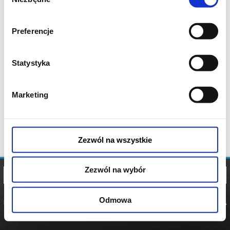
zgody
Preferencje
Statystyka
Marketing
Zezwól na wszystkie
Zezwól na wybór
Odmowa
REGULAMIN
POLITYKA
POLITYKA
COOKIES
PRYWATNOŚCI