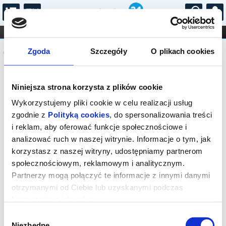
...
KONCERTY
KINO
TEATR
KABARET I
Komunikat
FILHARMONIA
OPERA I BALET
Zgoda
Szczegóły
O plikach cookies
STAND-UP
DLA DZIECI
ONLINE
KARNETY
Sprzedaż biletów on-line na wydarzenie
Niniejsza strona korzysta z plików cookie
została zakończona.
Wykorzystujemy pliki cookie w celu realizacji usług
zgodnie z
Polityką cookies
, do spersonalizowania treści
i reklam, aby oferować funkcje społecznościowe i
analizować ruch w naszej witrynie. Informacje o tym, jak
korzystasz z naszej witryny, udostępniamy partnerom
społecznościowym, reklamowym i analitycznym.
Partnerzy mogą połączyć te informacje z innymi danymi
otrzymanymi od Ciebie lub uzyskanymi podczas
korzystania z ich usług.
Wybór
Niezbędne