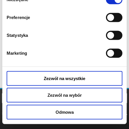
zgody
Preferencje
Statystyka
Marketing
Zezwól na wszystkie
Zezwól na wybór
Odmowa
REGULAMIN
POLITYKA
POLITYKA
COOKIES
PRYWATNOŚCI