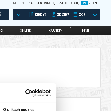
ZAREJESTRUJ SIĘ
ZALOGUJ SIĘ
PL
/
EN
KIEDY?
GDZIE?
CO?
CI
ONLINE
KARNETY
INNE
O plikach cookies