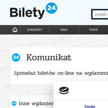
KONCERTY
KINO
TEATR
Komunikat
Sprzedaż biletów on-line na wydarzen
Inne wydarzenia organizatora
Zgoda