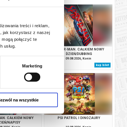
lizowania treści i reklam,
, jak korzystasz z naszej
y mogą połączyć te
h usług.
TNI KONSJERŻ
SPIDER-MAN. CAŁKIEM NOWY
DZIEŃ/DUBBING
08.2026, Konin
09.08.2026, Konin
kup bilet
kup bilet
Marketing
ezwól na wszystkie
AN. CAŁKIEM NOWY
PSI PATROL I DINOZAURY
ZIEŃ/NAPISY