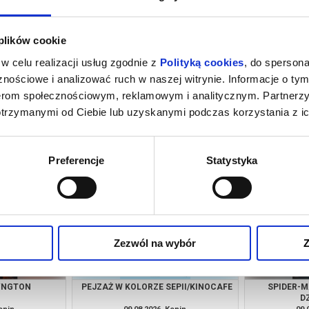
 plików cookie
w celu realizacji usług zgodnie z
Polityką cookies
, do spersona
nościowe i analizować ruch w naszej witrynie. Informacje o tym
nerom społecznościowym, reklamowym i analitycznym. Partnerz
otrzymanymi od Ciebie lub uzyskanymi podczas korzystania z ic
INOZAURY
GÓRA MOCY/KINO CAFE
OSTA
onin
09.08.2026, Konin
09.
kup bilet
kup bilet
Preferencje
Statystyka
Zezwól na wybór
Z
YNGTON
PEJZAŻ W KOLORZE SEPII/KINOCAFE
SPIDER-M
D