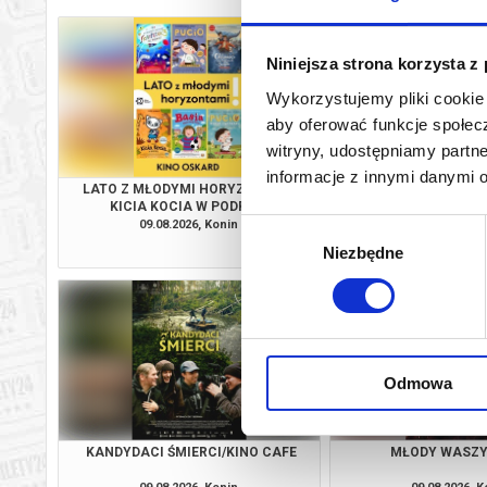
Niniejsza strona korzysta z
Wykorzystujemy pliki cookie 
aby oferować funkcje społecz
witryny, udostępniamy part
informacje z innymi danymi 
LATO Z MŁODYMI HORYZONTAMI:
PSI PATROL I D
KICIA KOCIA W PODRÓŻY
09.08.2026, Konin
09.08.2026, K
Wybór
kup bilet
Niezbędne
zgody
Odmowa
KANDYDACI ŚMIERCI/KINO CAFE
MŁODY WASZ