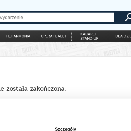
KABARET I
FILHARMONIA
OPERA I BALET
DLA DZIE
STAND-UP
ie została zakończona.
Szczegóły