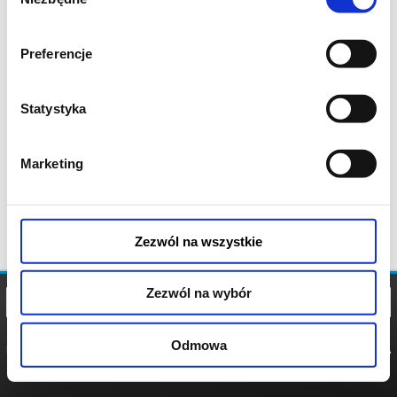
zgody
Preferencje
Statystyka
Marketing
Zezwól na wszystkie
Zezwól na wybór
Odmowa
REGULAMIN
POLITYKA
POLITYKA
COOKIES
PRYWATNOŚCI