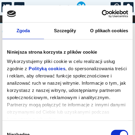
...
KONCERTY
KINO
TEATR
KABARET I
Komunikat
FILHARMONIA
OPERA I BALET
Zgoda
Szczegóły
O plikach cookies
STAND-UP
DLA DZIECI
ONLINE
KARNETY
Sprzedaż biletów on-line na wydarzenie
Niniejsza strona korzysta z plików cookie
została zakończona.
Wykorzystujemy pliki cookie w celu realizacji usług
zgodnie z
Polityką cookies
, do spersonalizowania treści
i reklam, aby oferować funkcje społecznościowe i
analizować ruch w naszej witrynie. Informacje o tym, jak
korzystasz z naszej witryny, udostępniamy partnerom
społecznościowym, reklamowym i analitycznym.
Partnerzy mogą połączyć te informacje z innymi danymi
otrzymanymi od Ciebie lub uzyskanymi podczas
korzystania z ich usług.
Wybór
Niezbędne