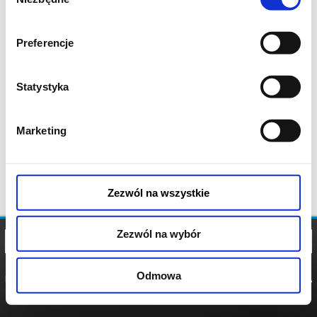
zgody
Preferencje
Statystyka
Marketing
Zezwól na wszystkie
Zezwól na wybór
Odmowa
REGULAMIN
POLITYKA
POLITYKA
COOKIES
PRYWATNOŚCI