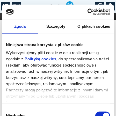
...
KONCERTY
KINO
TEATR
KABARET I
Komunikat
FILHARMONIA
OPERA I BALET
Zgoda
Szczegóły
O plikach cookies
STAND-UP
DLA DZIECI
ONLINE
KARNETY
Sprzedaż biletów on-line na wydarzenie
Niniejsza strona korzysta z plików cookie
została zakończona.
Wykorzystujemy pliki cookie w celu realizacji usług
zgodnie z
Polityką cookies
, do spersonalizowania treści
i reklam, aby oferować funkcje społecznościowe i
analizować ruch w naszej witrynie. Informacje o tym, jak
korzystasz z naszej witryny, udostępniamy partnerom
społecznościowym, reklamowym i analitycznym.
Partnerzy mogą połączyć te informacje z innymi danymi
otrzymanymi od Ciebie lub uzyskanymi podczas
korzystania z ich usług.
Wybór
Niezbędne