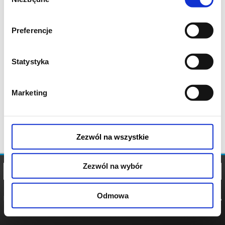
zgody
Preferencje
Statystyka
Marketing
Zezwól na wszystkie
Zezwól na wybór
Odmowa
REGULAMIN
POLITYKA
POLITYKA
COOKIES
PRYWATNOŚCI