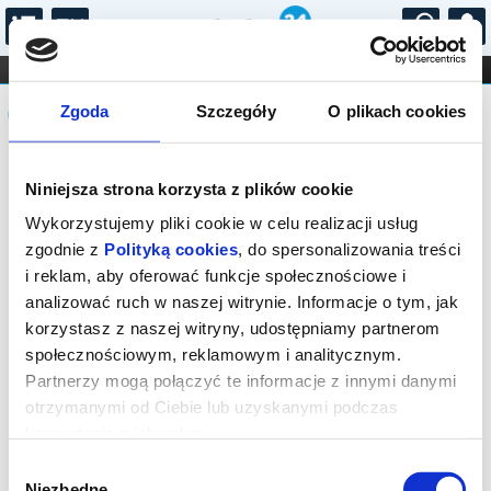
...
KONCERTY
KINO
TEATR
KABARET I
Komunikat
FILHARMONIA
OPERA I BALET
Zgoda
Szczegóły
O plikach cookies
STAND-UP
DLA DZIECI
ONLINE
KARNETY
Sprzedaż biletów on-line na wydarzenie
Niniejsza strona korzysta z plików cookie
została zakończona.
Wykorzystujemy pliki cookie w celu realizacji usług
zgodnie z
Polityką cookies
, do spersonalizowania treści
i reklam, aby oferować funkcje społecznościowe i
analizować ruch w naszej witrynie. Informacje o tym, jak
korzystasz z naszej witryny, udostępniamy partnerom
społecznościowym, reklamowym i analitycznym.
Partnerzy mogą połączyć te informacje z innymi danymi
otrzymanymi od Ciebie lub uzyskanymi podczas
korzystania z ich usług.
Wybór
Niezbędne