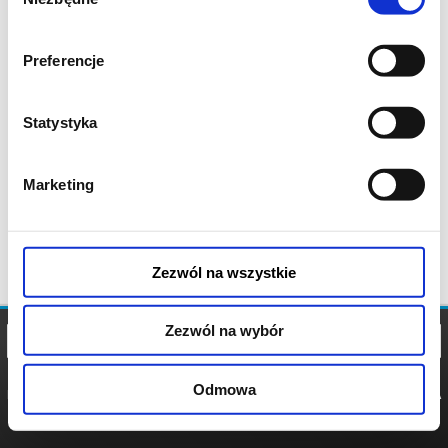
zgody
Preferencje
Statystyka
Marketing
Zezwól na wszystkie
Zezwól na wybór
Odmowa
REGULAMIN
POLITYKA
POLITYKA
COOKIES
PRYWATNOŚCI