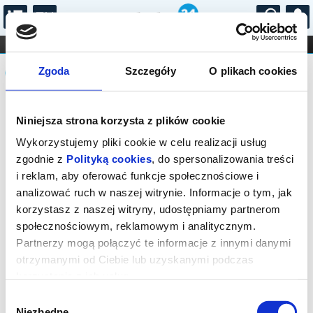
...
KONCERTY
KINO
TEATR
KABARET I
Komunikat
FILHARMONIA
OPERA I BALET
Zgoda
Szczegóły
O plikach cookies
STAND-UP
DLA DZIECI
ONLINE
KARNETY
Sprzedaż biletów on-line na wydarzenie
Niniejsza strona korzysta z plików cookie
została zakończona.
Wykorzystujemy pliki cookie w celu realizacji usług
zgodnie z
Polityką cookies
, do spersonalizowania treści
i reklam, aby oferować funkcje społecznościowe i
analizować ruch w naszej witrynie. Informacje o tym, jak
korzystasz z naszej witryny, udostępniamy partnerom
społecznościowym, reklamowym i analitycznym.
Partnerzy mogą połączyć te informacje z innymi danymi
otrzymanymi od Ciebie lub uzyskanymi podczas
korzystania z ich usług.
Wybór
Niezbędne