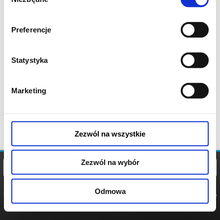
zgody
Preferencje
Statystyka
Marketing
Zezwól na wszystkie
Zezwól na wybór
Odmowa
REGULAMIN
POLITYKA
POLITYKA
COOKIES
PRYWATNOŚCI