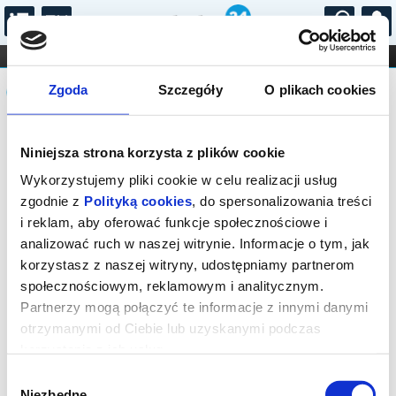
...
KONCERTY
KINO
TEATR
KABARET I
Komunikat
FILHARMONIA
OPERA I BALET
Zgoda
Szczegóły
O plikach cookies
STAND-UP
DLA DZIECI
ONLINE
KARNETY
Sprzedaż biletów on-line na wydarzenie
Niniejsza strona korzysta z plików cookie
została zakończona.
Wykorzystujemy pliki cookie w celu realizacji usług
zgodnie z
Polityką cookies
, do spersonalizowania treści
i reklam, aby oferować funkcje społecznościowe i
analizować ruch w naszej witrynie. Informacje o tym, jak
korzystasz z naszej witryny, udostępniamy partnerom
społecznościowym, reklamowym i analitycznym.
Partnerzy mogą połączyć te informacje z innymi danymi
otrzymanymi od Ciebie lub uzyskanymi podczas
korzystania z ich usług.
Wybór
Niezbędne