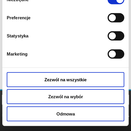
zgody
Preferencje
Statystyka
Marketing
Zezwól na wszystkie
Zezwól na wybór
Odmowa
REGULAMIN
POLITYKA
POLITYKA
COOKIES
PRYWATNOŚCI