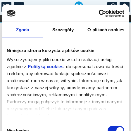
...
KONCERTY
KINO
TEATR
KABARET I
Komunikat
FILHARMONIA
OPERA I BALET
Zgoda
Szczegóły
O plikach cookies
STAND-UP
DLA DZIECI
ONLINE
KARNETY
Bilety na ten spektakl zostały
Niniejsza strona korzysta z plików cookie
wyprzedane.
Wykorzystujemy pliki cookie w celu realizacji usług
zgodnie z
Polityką cookies
, do spersonalizowania treści
i reklam, aby oferować funkcje społecznościowe i
analizować ruch w naszej witrynie. Informacje o tym, jak
korzystasz z naszej witryny, udostępniamy partnerom
społecznościowym, reklamowym i analitycznym.
Partnerzy mogą połączyć te informacje z innymi danymi
otrzymanymi od Ciebie lub uzyskanymi podczas
korzystania z ich usług.
Wybór
Niezbędne