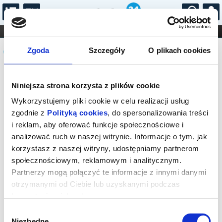
...
KONCERTY
KINO
TEATR
KABARET I
Komunikat
FILHARMONIA
OPERA I BALET
Zgoda
Szczegóły
O plikach cookies
STAND-UP
DLA DZIECI
ONLINE
KARNETY
Sprzedaż biletów on-line na wydarzenie
Niniejsza strona korzysta z plików cookie
została zakończona.
Wykorzystujemy pliki cookie w celu realizacji usług
zgodnie z
Polityką cookies
, do spersonalizowania treści
i reklam, aby oferować funkcje społecznościowe i
analizować ruch w naszej witrynie. Informacje o tym, jak
korzystasz z naszej witryny, udostępniamy partnerom
społecznościowym, reklamowym i analitycznym.
Partnerzy mogą połączyć te informacje z innymi danymi
otrzymanymi od Ciebie lub uzyskanymi podczas
korzystania z ich usług.
Wybór
Niezbędne