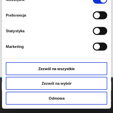
zgody
Preferencje
Statystyka
Marketing
Zezwól na wszystkie
Zezwól na wybór
Odmowa
REGULAMIN
POLITYKA
POLITYKA
COOKIES
PRYWATNOŚCI