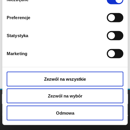
zgody
Preferencje
Statystyka
Marketing
Zezwól na wszystkie
Zezwól na wybór
Odmowa
REGULAMIN
POLITYKA
POLITYKA
COOKIES
PRYWATNOŚCI