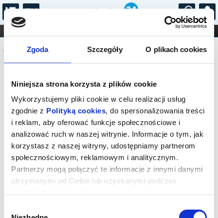
...
KONCERTY
KINO
TEATR
KABARET I
Komunikat
FILHARMONIA
OPERA I BALET
Zgoda
Szczegóły
O plikach cookies
STAND-UP
DLA DZIECI
ONLINE
KARNETY
Sprzedaż biletów on-line na wydarzenie
Niniejsza strona korzysta z plików cookie
została zakończona.
Wykorzystujemy pliki cookie w celu realizacji usług
zgodnie z
Polityką cookies
, do spersonalizowania treści
i reklam, aby oferować funkcje społecznościowe i
analizować ruch w naszej witrynie. Informacje o tym, jak
korzystasz z naszej witryny, udostępniamy partnerom
społecznościowym, reklamowym i analitycznym.
Partnerzy mogą połączyć te informacje z innymi danymi
otrzymanymi od Ciebie lub uzyskanymi podczas
korzystania z ich usług.
Wybór
Niezbędne