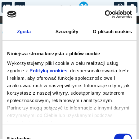
...
KONCERTY
KINO
TEATR
KABARET I
Komunikat
FILHARMONIA
OPERA I BALET
Zgoda
Szczegóły
O plikach cookies
STAND-UP
DLA DZIECI
ONLINE
KARNETY
Sprzedaż biletów on-line na wydarzenie
Niniejsza strona korzysta z plików cookie
została zakończona.
Wykorzystujemy pliki cookie w celu realizacji usług
zgodnie z
Polityką cookies
, do spersonalizowania treści
i reklam, aby oferować funkcje społecznościowe i
analizować ruch w naszej witrynie. Informacje o tym, jak
korzystasz z naszej witryny, udostępniamy partnerom
społecznościowym, reklamowym i analitycznym.
Partnerzy mogą połączyć te informacje z innymi danymi
otrzymanymi od Ciebie lub uzyskanymi podczas
korzystania z ich usług.
Wybór
Niezbędne