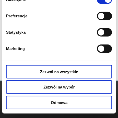
zgody
Preferencje
Statystyka
Marketing
Zezwól na wszystkie
Zezwól na wybór
Odmowa
REGULAMIN
POLITYKA
POLITYKA
COOKIES
PRYWATNOŚCI