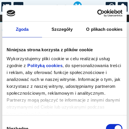
...
KONCERTY
KINO
TEATR
KABARET I
Komunikat
FILHARMONIA
OPERA I BALET
Zgoda
Szczegóły
O plikach cookies
STAND-UP
DLA DZIECI
ONLINE
KARNETY
Sprzedaż biletów on-line na wydarzenie
Niniejsza strona korzysta z plików cookie
została zakończona.
Wykorzystujemy pliki cookie w celu realizacji usług
zgodnie z
Polityką cookies
, do spersonalizowania treści
i reklam, aby oferować funkcje społecznościowe i
analizować ruch w naszej witrynie. Informacje o tym, jak
korzystasz z naszej witryny, udostępniamy partnerom
społecznościowym, reklamowym i analitycznym.
Partnerzy mogą połączyć te informacje z innymi danymi
otrzymanymi od Ciebie lub uzyskanymi podczas
korzystania z ich usług.
Wybór
Niezbędne