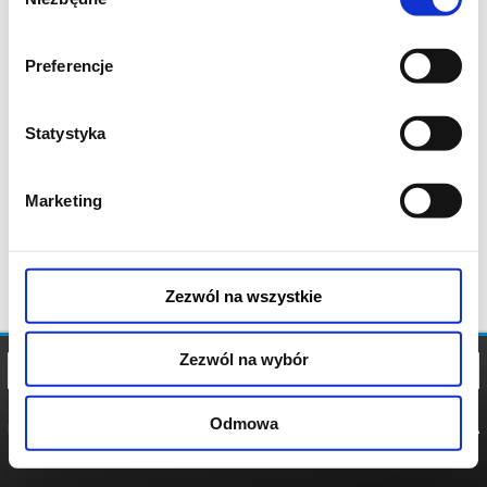
zgody
Preferencje
Statystyka
Marketing
Zezwól na wszystkie
Zezwól na wybór
Odmowa
REGULAMIN
POLITYKA
POLITYKA
COOKIES
PRYWATNOŚCI