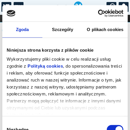
...
KONCERTY
KINO
TEATR
KABARET I
Komunikat
FILHARMONIA
OPERA I BALET
Zgoda
Szczegóły
O plikach cookies
STAND-UP
DLA DZIECI
ONLINE
KARNETY
Sprzedaż biletów on-line na wydarzenie
Niniejsza strona korzysta z plików cookie
została zakończona.
Wykorzystujemy pliki cookie w celu realizacji usług
zgodnie z
Polityką cookies
, do spersonalizowania treści
i reklam, aby oferować funkcje społecznościowe i
analizować ruch w naszej witrynie. Informacje o tym, jak
korzystasz z naszej witryny, udostępniamy partnerom
społecznościowym, reklamowym i analitycznym.
Partnerzy mogą połączyć te informacje z innymi danymi
otrzymanymi od Ciebie lub uzyskanymi podczas
korzystania z ich usług.
Wybór
Niezbędne