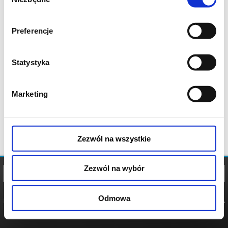
zgody
Preferencje
Statystyka
Marketing
Zezwól na wszystkie
Zezwól na wybór
Odmowa
REGULAMIN
POLITYKA
POLITYKA
COOKIES
PRYWATNOŚCI