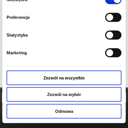
zgody
Preferencje
Statystyka
Marketing
Zezwól na wszystkie
Zezwól na wybór
Odmowa
REGULAMIN
POLITYKA
POLITYKA
COOKIES
PRYWATNOŚCI