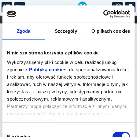
...
KONCERTY
KINO
TEATR
KABARET I
Komunikat
FILHARMONIA
OPERA I BALET
Zgoda
Szczegóły
O plikach cookies
STAND-UP
DLA DZIECI
ONLINE
KARNETY
Sprzedaż biletów on-line na wydarzenie
Niniejsza strona korzysta z plików cookie
została zakończona.
Wykorzystujemy pliki cookie w celu realizacji usług
zgodnie z
Polityką cookies
, do spersonalizowania treści
i reklam, aby oferować funkcje społecznościowe i
analizować ruch w naszej witrynie. Informacje o tym, jak
korzystasz z naszej witryny, udostępniamy partnerom
społecznościowym, reklamowym i analitycznym.
Partnerzy mogą połączyć te informacje z innymi danymi
otrzymanymi od Ciebie lub uzyskanymi podczas
korzystania z ich usług.
Wybór
Niezbędne