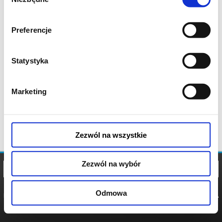
zgody
Preferencje
Statystyka
Marketing
Zezwól na wszystkie
Zezwól na wybór
Odmowa
REGULAMIN
POLITYKA
POLITYKA
COOKIES
PRYWATNOŚCI