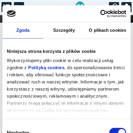
...
KONCERTY
KINO
TEATR
KABARET I
Komunikat
FILHARMONIA
OPERA I BALET
Zgoda
Szczegóły
O plikach cookies
STAND-UP
DLA DZIECI
ONLINE
KARNETY
Sprzedaż biletów on-line na wydarzenie
Niniejsza strona korzysta z plików cookie
została zakończona.
Wykorzystujemy pliki cookie w celu realizacji usług
zgodnie z
Polityką cookies
, do spersonalizowania treści
i reklam, aby oferować funkcje społecznościowe i
analizować ruch w naszej witrynie. Informacje o tym, jak
korzystasz z naszej witryny, udostępniamy partnerom
społecznościowym, reklamowym i analitycznym.
Partnerzy mogą połączyć te informacje z innymi danymi
otrzymanymi od Ciebie lub uzyskanymi podczas
korzystania z ich usług.
Wybór
Niezbędne