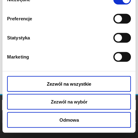
zgody
Preferencje
Statystyka
Marketing
Zezwól na wszystkie
Zezwól na wybór
Odmowa
REGULAMIN
POLITYKA
POLITYKA
COOKIES
PRYWATNOŚCI