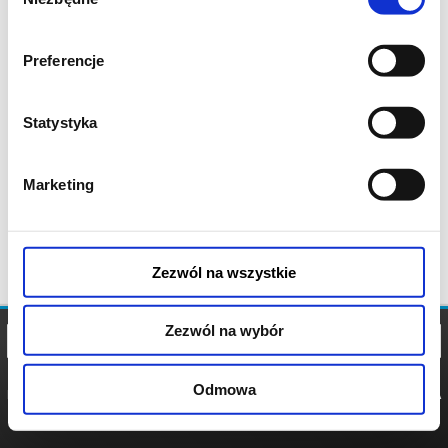
zgody
Preferencje
Statystyka
Marketing
Zezwól na wszystkie
Zezwól na wybór
Odmowa
REGULAMIN
POLITYKA
POLITYKA
COOKIES
PRYWATNOŚCI