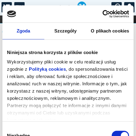
...
KONCERTY
KINO
TEATR
KABARET I
Komunikat
FILHARMONIA
OPERA I BALET
Zgoda
Szczegóły
O plikach cookies
STAND-UP
DLA DZIECI
ONLINE
KARNETY
Sprzedaż biletów on-line na wydarzenie
Niniejsza strona korzysta z plików cookie
została zakończona.
Wykorzystujemy pliki cookie w celu realizacji usług
zgodnie z
Polityką cookies
, do spersonalizowania treści
i reklam, aby oferować funkcje społecznościowe i
analizować ruch w naszej witrynie. Informacje o tym, jak
korzystasz z naszej witryny, udostępniamy partnerom
społecznościowym, reklamowym i analitycznym.
Partnerzy mogą połączyć te informacje z innymi danymi
otrzymanymi od Ciebie lub uzyskanymi podczas
korzystania z ich usług.
Wybór
Niezbędne