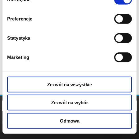
zgody
Preferencje
Statystyka
Marketing
Zezwól na wszystkie
Zezwól na wybór
Odmowa
REGULAMIN
POLITYKA
POLITYKA
COOKIES
PRYWATNOŚCI