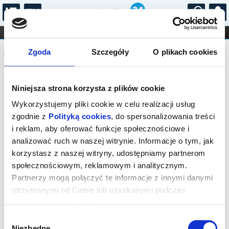
...
KONCERTY
KINO
TEATR
KABARET I
Komunikat
FILHARMONIA
OPERA I BALET
Zgoda
Szczegóły
O plikach cookies
STAND-UP
DLA DZIECI
ONLINE
KARNETY
Sprzedaż biletów on-line na wydarzenie
Niniejsza strona korzysta z plików cookie
została zakończona.
Wykorzystujemy pliki cookie w celu realizacji usług
zgodnie z
Polityką cookies
, do spersonalizowania treści
i reklam, aby oferować funkcje społecznościowe i
analizować ruch w naszej witrynie. Informacje o tym, jak
korzystasz z naszej witryny, udostępniamy partnerom
społecznościowym, reklamowym i analitycznym.
Partnerzy mogą połączyć te informacje z innymi danymi
otrzymanymi od Ciebie lub uzyskanymi podczas
korzystania z ich usług.
Wybór
Niezbędne