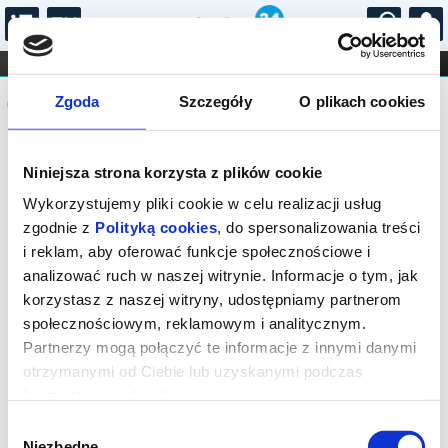
...
KONCERTY
KINO
TEATR
KABARET I
Komunikat
FILHARMONIA
OPERA I BALET
Zgoda
Szczegóły
O plikach cookies
STAND-UP
DLA DZIECI
ONLINE
KARNETY
Sprzedaż biletów on-line na wydarzenie
Niniejsza strona korzysta z plików cookie
została zakończona.
Wykorzystujemy pliki cookie w celu realizacji usług
zgodnie z
Polityką cookies
, do spersonalizowania treści
i reklam, aby oferować funkcje społecznościowe i
analizować ruch w naszej witrynie. Informacje o tym, jak
korzystasz z naszej witryny, udostępniamy partnerom
społecznościowym, reklamowym i analitycznym.
Partnerzy mogą połączyć te informacje z innymi danymi
otrzymanymi od Ciebie lub uzyskanymi podczas
korzystania z ich usług.
Wybór
Niezbędne