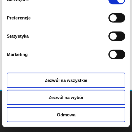
zgody
Preferencje
Statystyka
Marketing
Zezwól na wszystkie
Zezwól na wybór
Odmowa
REGULAMIN
POLITYKA
POLITYKA
COOKIES
PRYWATNOŚCI