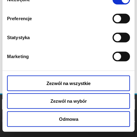
zgody
Preferencje
Statystyka
Marketing
Zezwól na wszystkie
Zezwól na wybór
Odmowa
REGULAMIN
POLITYKA
POLITYKA
COOKIES
PRYWATNOŚCI