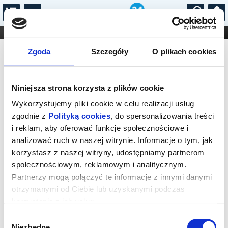
...
KONCERTY
KINO
TEATR
KABARET I
Komunikat
FILHARMONIA
OPERA I BALET
Zgoda
Szczegóły
O plikach cookies
STAND-UP
DLA DZIECI
ONLINE
KARNETY
Sprzedaż biletów on-line na wydarzenie
Niniejsza strona korzysta z plików cookie
została zakończona.
Wykorzystujemy pliki cookie w celu realizacji usług
zgodnie z
Polityką cookies
, do spersonalizowania treści
i reklam, aby oferować funkcje społecznościowe i
analizować ruch w naszej witrynie. Informacje o tym, jak
korzystasz z naszej witryny, udostępniamy partnerom
społecznościowym, reklamowym i analitycznym.
Partnerzy mogą połączyć te informacje z innymi danymi
otrzymanymi od Ciebie lub uzyskanymi podczas
korzystania z ich usług.
Wybór
Niezbędne