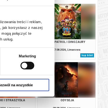
lizowania treści i reklam,
, jak korzystasz z naszej
y mogą połączyć te
h usług.
: CAŁKIEM NOWY DZIEŃ
PSI PATROL I DINOZAURY
2D NAPISY)
.2026, Limanowa
07.08.2026, Limanowa
kup bilet
kup bilet
Marketing
ezwól na wszystkie
KI I STRASZYDŁA
ODYSEJA