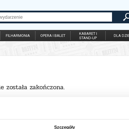
KABARET I
FILHARMONIA
OPERA I BALET
DLA DZIE
STAND-UP
ie została zakończona.
Szczegóły