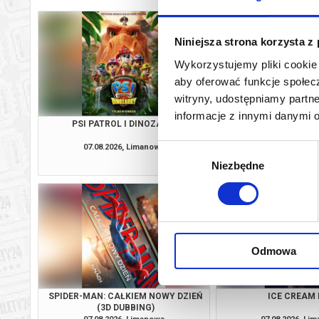
Niniejsza strona korzysta z
Wykorzystujemy pliki cookie 
aby oferować funkcje społecz
witryny, udostępniamy part
informacje z innymi danymi 
PSI PATROL I DINOZAURY
MINIONKI I ST
07.08.2026, Limanowa
07.08.2026, Li
Wybór
kup bilet
Niezbędne
zgody
Odmowa
SPIDER-MAN: CAŁKIEM NOWY DZIEŃ
ICE CREAM
(3D DUBBING)