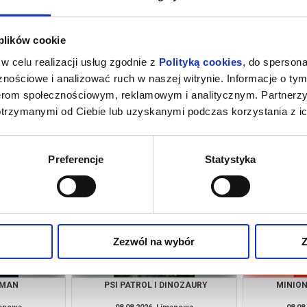
 plików cookie
w celu realizacji usług zgodnie z
Polityką cookies
, do spersona
nościowe i analizować ruch w naszej witrynie. Informacje o tym
nerom społecznościowym, reklamowym i analitycznym. Partnerz
otrzymanymi od Ciebie lub uzyskanymi podczas korzystania z ic
RASZYDŁA
ODYSEJA
SPIDER-MAN
(
manowa
07.08.2026, Limanowa
07.08
kup bilet
kup bilet
Preferencje
Statystyka
Zezwól na wybór
Z
 MAN
PSI PATROL I DINOZAURY
MINION