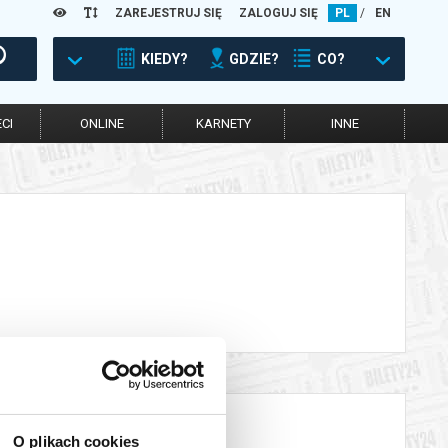
ZAREJESTRUJ SIĘ
ZALOGUJ SIĘ
PL
/
EN
KIEDY?
GDZIE?
CO?
CI
ONLINE
KARNETY
INNE
O plikach cookies