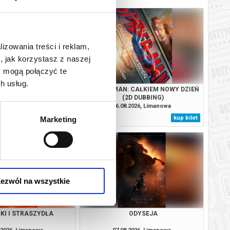
lizowania treści i reklam,
, jak korzystasz z naszej
y mogą połączyć te
h usług.
ODYSEJA
SPIDER-MAN: CAŁKIEM NOWY DZIEŃ
(2D DUBBING)
.2026, Limanowa
06.08.2026, Limanowa
kup bilet
kup bilet
Marketing
ezwól na wszystkie
KI I STRASZYDŁA
ODYSEJA