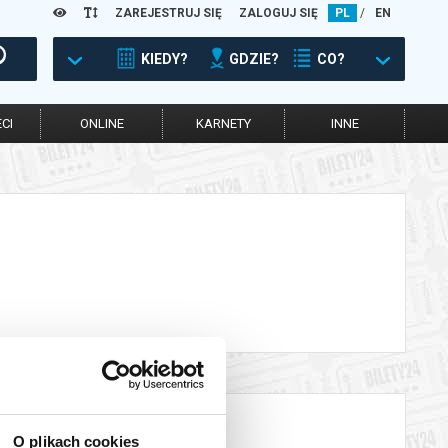
ZAREJESTRUJ SIĘ
ZALOGUJ SIĘ
PL
/
EN
KIEDY?
GDZIE?
CO?
CI
ONLINE
KARNETY
INNE
O plikach cookies