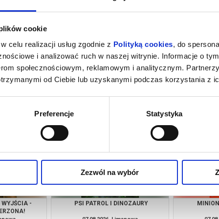
 plików cookie
w celu realizacji usług zgodnie z
Polityką cookies
, do spersona
nościowe i analizować ruch w naszej witrynie. Informacje o tym
nerom społecznościowym, reklamowym i analitycznym. Partnerz
otrzymanymi od Ciebie lub uzyskanymi podczas korzystania z ic
UBBING
MINIONKI I STRASZYDŁA
manowa
06.08.2026, Limanowa
06.08
kup bilet
kup bilet
Preferencje
Statystyka
Zezwól na wybór
Z
WYJŚCIA -
PSI PATROL I DINOZAURY
MINION
ERZONA!