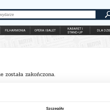
KABARET I
FILHARMONIA
OPERA I BALET
DLA DZIE
STAND-UP
ie została zakończona.
Szczegóły