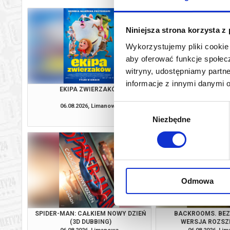
Niniejsza strona korzysta z
Wykorzystujemy pliki cookie 
aby oferować funkcje społecz
witryny, udostępniamy part
informacje z innymi danymi 
EKIPA ZWIERZAKÓW
VAIANA 2D D
06.08.2026, Limanowa
06.08.2026, Li
Wybór
kup bilet
Niezbędne
zgody
Odmowa
SPIDER-MAN: CAŁKIEM NOWY DZIEŃ
BACKROOMS. BEZ 
(3D DUBBING)
WERSJA ROZSZ