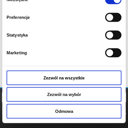
zgody
Preferencje
Statystyka
Marketing
Zezwól na wszystkie
Zezwól na wybór
Odmowa
REGULAMIN
POLITYKA
POLITYKA
COOKIES
PRYWATNOŚCI