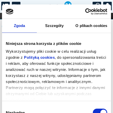
...
KONCERTY
KINO
TEATR
KABARET I
Komunikat
FILHARMONIA
OPERA I BALET
Zgoda
Szczegóły
O plikach cookies
STAND-UP
DLA DZIECI
ONLINE
KARNETY
Sprzedaż biletów on-line na wydarzenie
Niniejsza strona korzysta z plików cookie
została zakończona.
Wykorzystujemy pliki cookie w celu realizacji usług
zgodnie z
Polityką cookies
, do spersonalizowania treści
i reklam, aby oferować funkcje społecznościowe i
analizować ruch w naszej witrynie. Informacje o tym, jak
korzystasz z naszej witryny, udostępniamy partnerom
społecznościowym, reklamowym i analitycznym.
Partnerzy mogą połączyć te informacje z innymi danymi
otrzymanymi od Ciebie lub uzyskanymi podczas
korzystania z ich usług.
Wybór
Niezbędne