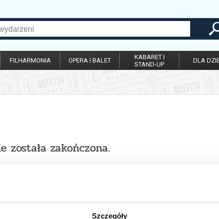
KABARET I
FILHARMONIA
OPERA I BALET
DLA DZIE
STAND-UP
ie została zakończona.
Szczegóły