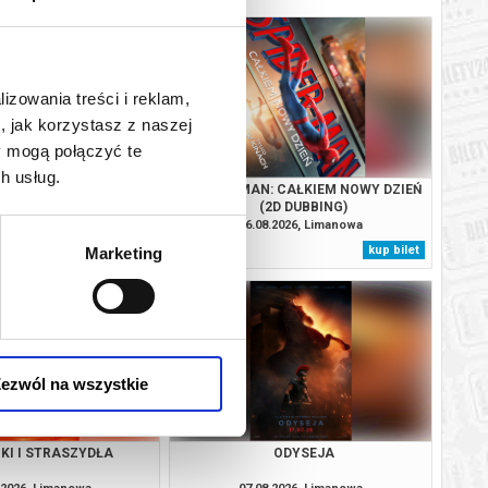
lizowania treści i reklam,
, jak korzystasz z naszej
y mogą połączyć te
h usług.
ODYSEJA
SPIDER-MAN: CAŁKIEM NOWY DZIEŃ
(2D DUBBING)
.2026, Limanowa
06.08.2026, Limanowa
kup bilet
kup bilet
Marketing
ezwól na wszystkie
KI I STRASZYDŁA
ODYSEJA