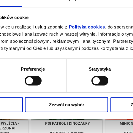
 plików cookie
w celu realizacji usług zgodnie z
Polityką cookies
, do spersona
nościowe i analizować ruch w naszej witrynie. Informacje o tym
nerom społecznościowym, reklamowym i analitycznym. Partnerz
otrzymanymi od Ciebie lub uzyskanymi podczas korzystania z ic
UBBING
MINIONKI I STRASZYDŁA
manowa
06.08.2026, Limanowa
06.08
kup bilet
kup bilet
Preferencje
Statystyka
Zezwól na wybór
Z
WYJŚCIA -
PSI PATROL I DINOZAURY
MINION
ERZONA!