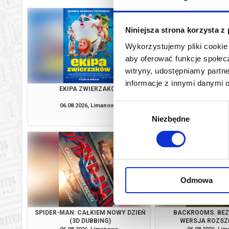
Niniejsza strona korzysta z
Wykorzystujemy pliki cookie 
aby oferować funkcje społecz
witryny, udostępniamy part
informacje z innymi danymi 
EKIPA ZWIERZAKÓW
VAIANA 2D D
06.08.2026, Limanowa
06.08.2026, Li
Wybór
kup bilet
Niezbędne
zgody
Odmowa
SPIDER-MAN: CAŁKIEM NOWY DZIEŃ
BACKROOMS. BEZ 
(3D DUBBING)
WERSJA ROZSZ