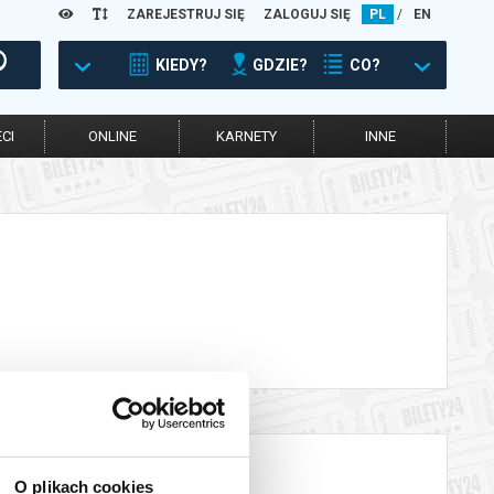
ZAREJESTRUJ SIĘ
ZALOGUJ SIĘ
PL
/
EN
KIEDY?
GDZIE?
CO?
CI
ONLINE
KARNETY
INNE
O plikach cookies