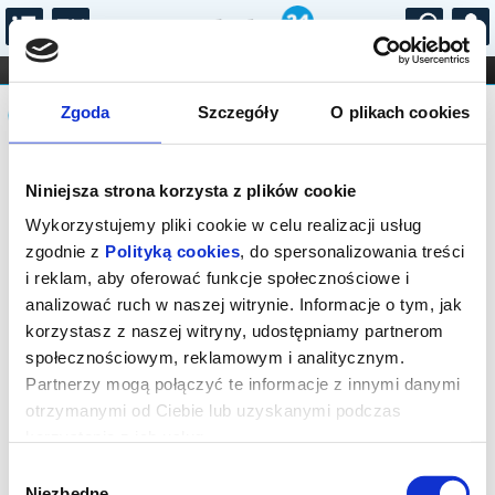
...
KONCERTY
KINO
TEATR
KABARET I
Komunikat
FILHARMONIA
OPERA I BALET
Zgoda
Szczegóły
O plikach cookies
STAND-UP
DLA DZIECI
ONLINE
KARNETY
Sprzedaż biletów on-line na wydarzenie
Niniejsza strona korzysta z plików cookie
została zakończona.
Wykorzystujemy pliki cookie w celu realizacji usług
zgodnie z
Polityką cookies
, do spersonalizowania treści
i reklam, aby oferować funkcje społecznościowe i
analizować ruch w naszej witrynie. Informacje o tym, jak
korzystasz z naszej witryny, udostępniamy partnerom
społecznościowym, reklamowym i analitycznym.
Partnerzy mogą połączyć te informacje z innymi danymi
otrzymanymi od Ciebie lub uzyskanymi podczas
korzystania z ich usług.
Wybór
Niezbędne