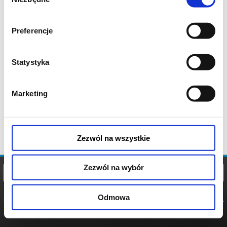
zgody
Preferencje
Statystyka
Marketing
Zezwól na wszystkie
Zezwól na wybór
Odmowa
REGULAMIN
POLITYKA
POLITYKA
COOKIES
PRYWATNOŚCI