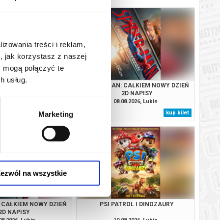
lizowania treści i reklam,
, jak korzystasz z naszej
y mogą połączyć te
h usług.
OD: KONIEC LEGENDY
SPIDERMAN: CAŁKIEM NOWY DZIEŃ
2D NAPISY
08.2026, Lubin
08.08.2026, Lubin
kup bilet
kup bilet
Marketing
ezwól na wszystkie
 CAŁKIEM NOWY DZIEŃ
PSI PATROL I DINOZAURY
2D NAPISY