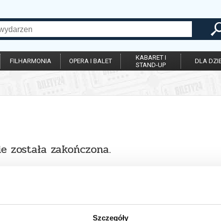
KABARET I
FILHARMONIA
OPERA I BALET
DLA DZIE
STAND-UP
ie została zakończona.
Szczegóły