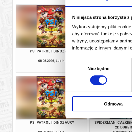
Niniejsza strona korzysta z
Wykorzystujemy pliki cookie 
aby oferować funkcje społecz
witryny, udostępniamy part
informacje z innymi danymi 
PSI PATROL I DINOZAURY
SPIDERMAN: CAŁKIE
2D DUBBI
08.08.2026, Lubin
08.08.2026, L
Wybór
kup bilet
Niezbędne
zgody
Odmowa
PSI PATROL I DINOZAURY
SPIDERMAN: CAŁKIE
2D DUBBI