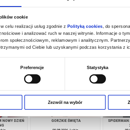
 plików cookie
w celu realizacji usług zgodnie z
Polityką cookies
, do spersona
nościowe i analizować ruch w naszej witrynie. Informacje o tym
nerom społecznościowym, reklamowym i analitycznym. Partnerz
otrzymanymi od Ciebie lub uzyskanymi podczas korzystania z ic
M NOWY DZIEŃ
TANECZNE JAM SESSION
ROBIN HO
NG
ubin
08.08.2026, Lubin
08.
kup bilet
info
Preferencje
Statystyka
Zezwól na wybór
Z
M NOWY DZIEŃ
GORZKIE ŚWIĘTA
SPIDERMAN:
NG