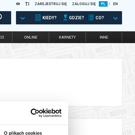
ZAREJESTRUJ SIĘ
ZALOGUJ SIĘ
PL
/
EN
KIEDY?
GDZIE?
CO?
CI
ONLINE
KARNETY
INNE
O plikach cookies