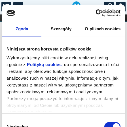
...
KONCERTY
KINO
TEATR
KABARET I
Komunikat
FILHARMONIA
OPERA I BALET
Zgoda
Szczegóły
O plikach cookies
STAND-UP
DLA DZIECI
ONLINE
KARNETY
Sprzedaż biletów on-line na wydarzenie
Niniejsza strona korzysta z plików cookie
została zakończona.
Wykorzystujemy pliki cookie w celu realizacji usług
zgodnie z
Polityką cookies
, do spersonalizowania treści
i reklam, aby oferować funkcje społecznościowe i
analizować ruch w naszej witrynie. Informacje o tym, jak
korzystasz z naszej witryny, udostępniamy partnerom
społecznościowym, reklamowym i analitycznym.
Partnerzy mogą połączyć te informacje z innymi danymi
otrzymanymi od Ciebie lub uzyskanymi podczas
korzystania z ich usług.
Wybór
Niezbędne