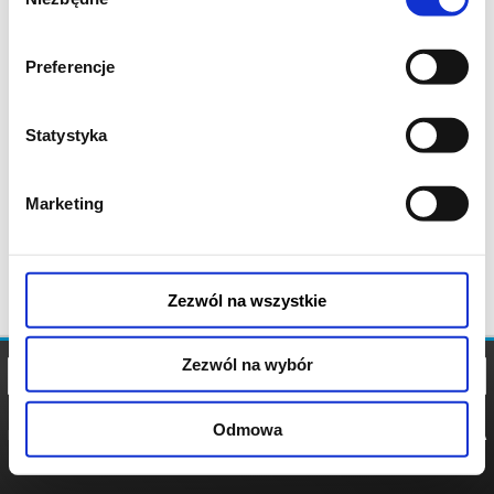
zgody
Preferencje
Statystyka
Marketing
Zezwól na wszystkie
Zezwól na wybór
Odmowa
REGULAMIN
POLITYKA
POLITYKA
COOKIES
PRYWATNOŚCI