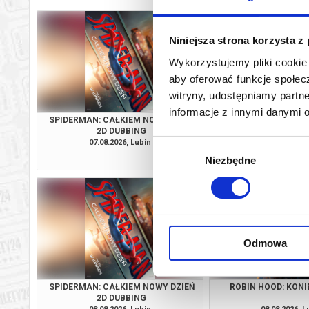
Niniejsza strona korzysta z
Wykorzystujemy pliki cookie 
aby oferować funkcje społecz
witryny, udostępniamy part
informacje z innymi danymi 
SPIDERMAN: CAŁKIEM NOWY DZIEŃ
PSI PATROL I D
2D DUBBING
07.08.2026, Lubin
07.08.2026, L
Wybór
kup bilet
Niezbędne
zgody
Odmowa
SPIDERMAN: CAŁKIEM NOWY DZIEŃ
ROBIN HOOD: KONI
2D DUBBING