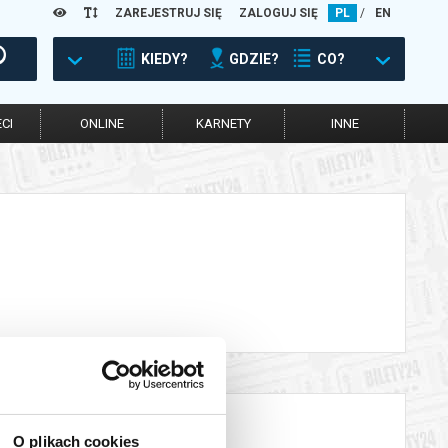
ZAREJESTRUJ SIĘ
ZALOGUJ SIĘ
PL
/
EN
KIEDY?
GDZIE?
CO?
CI
ONLINE
KARNETY
INNE
O plikach cookies