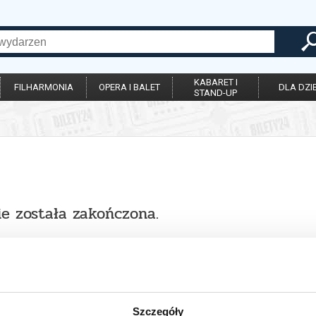
KABARET I
FILHARMONIA
OPERA I BALET
DLA DZIE
STAND-UP
ie została zakończona.
Szczegóły