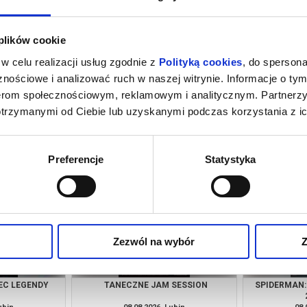
 plików cookie
w celu realizacji usług zgodnie z
Polityką cookies
, do spersona
nościowe i analizować ruch w naszej witrynie. Informacje o tym
nerom społecznościowym, reklamowym i analitycznym. Partnerz
otrzymanymi od Ciebie lub uzyskanymi podczas korzystania z ic
INOZAURY
GORZKIE ŚWIĘTA
SPIDERMAN:
ubin
07.08.2026, Lubin
07.
kup bilet
kup bilet
Preferencje
Statystyka
Zezwól na wybór
Z
EC LEGENDY
TANECZNE JAM SESSION
SPIDERMAN: