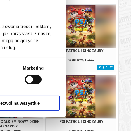
lizowania treści i reklam,
, jak korzystasz z naszej
y mogą połączyć te
h usług.
 CAŁKIEM NOWY DZIEŃ
PSI PATROL I DINOZAURY
2D NAPISY
08.2026, Lubin
08.08.2026, Lubin
kup bilet
kup bilet
Marketing
ezwól na wszystkie
 CAŁKIEM NOWY DZIEŃ
PSI PATROL I DINOZAURY
2D NAPISY