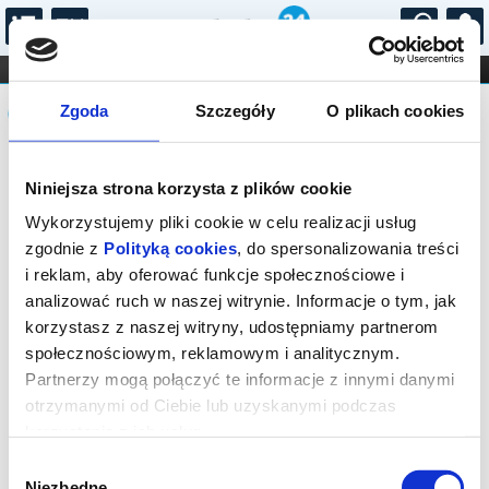
...
KONCERTY
KINO
TEATR
KABARET I
Komunikat
FILHARMONIA
OPERA I BALET
Zgoda
Szczegóły
O plikach cookies
STAND-UP
DLA DZIECI
ONLINE
KARNETY
Sprzedaż biletów on-line na wydarzenie
Niniejsza strona korzysta z plików cookie
została zakończona.
Wykorzystujemy pliki cookie w celu realizacji usług
zgodnie z
Polityką cookies
, do spersonalizowania treści
i reklam, aby oferować funkcje społecznościowe i
analizować ruch w naszej witrynie. Informacje o tym, jak
korzystasz z naszej witryny, udostępniamy partnerom
społecznościowym, reklamowym i analitycznym.
Partnerzy mogą połączyć te informacje z innymi danymi
otrzymanymi od Ciebie lub uzyskanymi podczas
korzystania z ich usług.
Wybór
Niezbędne