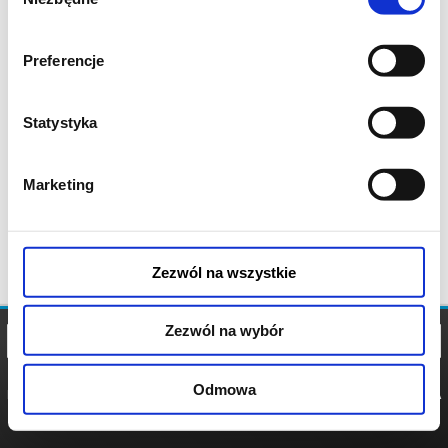
zgody
Preferencje
Statystyka
Marketing
Zezwól na wszystkie
Zezwól na wybór
Odmowa
REGULAMIN
POLITYKA
POLITYKA
COOKIES
PRYWATNOŚCI