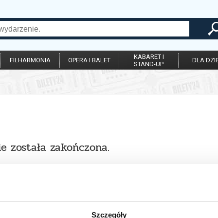
KABARET I
FILHARMONIA
OPERA I BALET
DLA DZIE
STAND-UP
ie została zakończona.
Szczegóły