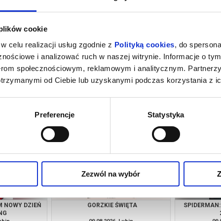
 plików cookie
w celu realizacji usług zgodnie z
Polityką cookies
, do spersona
nościowe i analizować ruch w naszej witrynie. Informacje o tym
nerom społecznościowym, reklamowym i analitycznym. Partnerz
otrzymanymi od Ciebie lub uzyskanymi podczas korzystania z ic
INOZAURY
TANECZNE JAM SESSION
ROBIN HO
ubin
08.08.2026, Lubin
08.
kup bilet
info
Preferencje
Statystyka
Zezwól na wybór
Z
M NOWY DZIEŃ
GORZKIE ŚWIĘTA
SPIDERMAN:
NG