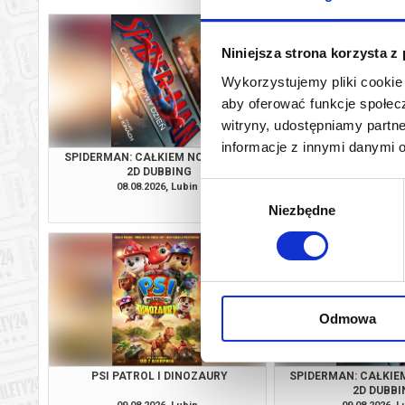
Niniejsza strona korzysta z
Wykorzystujemy pliki cookie 
aby oferować funkcje społecz
witryny, udostępniamy part
informacje z innymi danymi 
SPIDERMAN: CAŁKIEM NOWY DZIEŃ
PSI PATROL I D
2D DUBBING
08.08.2026, Lubin
08.08.2026, L
Wybór
kup bilet
Niezbędne
zgody
Odmowa
PSI PATROL I DINOZAURY
SPIDERMAN: CAŁKIE
2D DUBBI