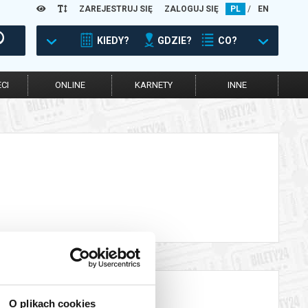
ZAREJESTRUJ SIĘ
ZALOGUJ SIĘ
PL
/
EN
KIEDY?
GDZIE?
CO?
CI
ONLINE
KARNETY
INNE
O plikach cookies