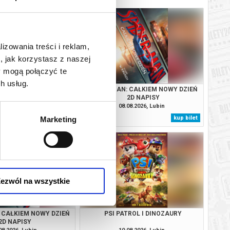
lizowania treści i reklam,
, jak korzystasz z naszej
y mogą połączyć te
h usług.
OD: KONIEC LEGENDY
SPIDERMAN: CAŁKIEM NOWY DZIEŃ
2D NAPISY
08.2026, Lubin
08.08.2026, Lubin
kup bilet
kup bilet
Marketing
ezwól na wszystkie
 CAŁKIEM NOWY DZIEŃ
PSI PATROL I DINOZAURY
2D NAPISY