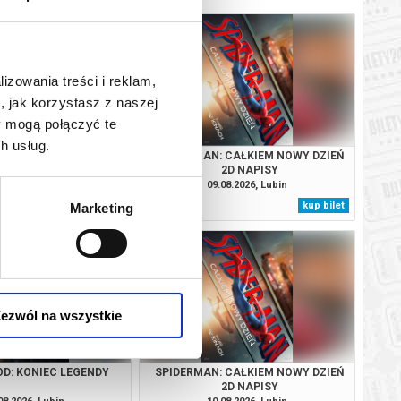
lizowania treści i reklam,
, jak korzystasz z naszej
y mogą połączyć te
h usług.
RZKIE ŚWIĘTA
SPIDERMAN: CAŁKIEM NOWY DZIEŃ
2D NAPISY
08.2026, Lubin
09.08.2026, Lubin
kup bilet
kup bilet
Marketing
ezwól na wszystkie
OD: KONIEC LEGENDY
SPIDERMAN: CAŁKIEM NOWY DZIEŃ
2D NAPISY