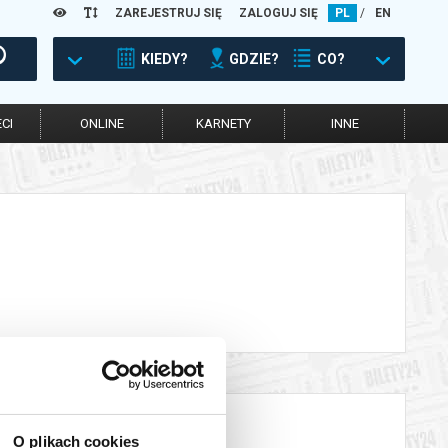
ZAREJESTRUJ SIĘ
ZALOGUJ SIĘ
PL
/
EN
KIEDY?
GDZIE?
CO?
CI
ONLINE
KARNETY
INNE
O plikach cookies