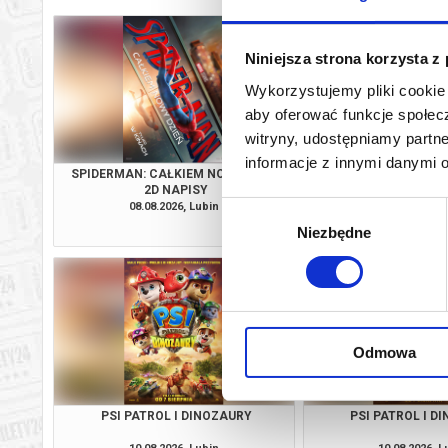
Niniejsza strona korzysta z
Wykorzystujemy pliki cookie 
aby oferować funkcje społecz
witryny, udostępniamy part
informacje z innymi danymi 
SPIDERMAN: CAŁKIEM NOWY DZIEŃ
PSI PATROL I D
2D NAPISY
08.08.2026, Lubin
09.08.2026, L
Wybór
kup bilet
Niezbędne
zgody
Odmowa
PSI PATROL I DINOZAURY
PSI PATROL I D