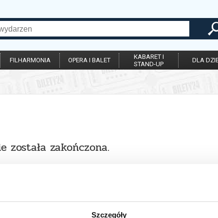
KABARET I
FILHARMONIA
OPERA I BALET
DLA DZIE
STAND-UP
ie została zakończona.
Szczegóły