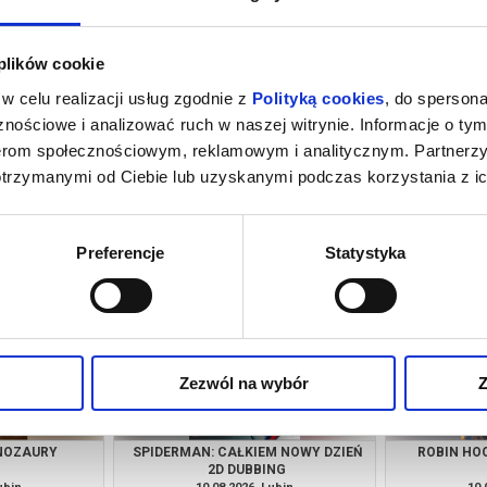
 plików cookie
w celu realizacji usług zgodnie z
Polityką cookies
, do spersona
nościowe i analizować ruch w naszej witrynie. Informacje o tym
nerom społecznościowym, reklamowym i analitycznym. Partnerz
otrzymanymi od Ciebie lub uzyskanymi podczas korzystania z ic
INOZAURY
SPIDERMAN: CAŁKIEM NOWY DZIEŃ
GO
2D DUBBING
ubin
09.08.2026, Lubin
09.
kup bilet
kup bilet
Preferencje
Statystyka
Zezwól na wybór
Z
INOZAURY
SPIDERMAN: CAŁKIEM NOWY DZIEŃ
ROBIN HO
2D DUBBING