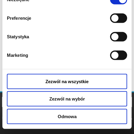
zgody
Preferencje
Statystyka
Marketing
Zezwól na wszystkie
Zezwól na wybór
Odmowa
REGULAMIN
POLITYKA
POLITYKA
COOKIES
PRYWATNOŚCI