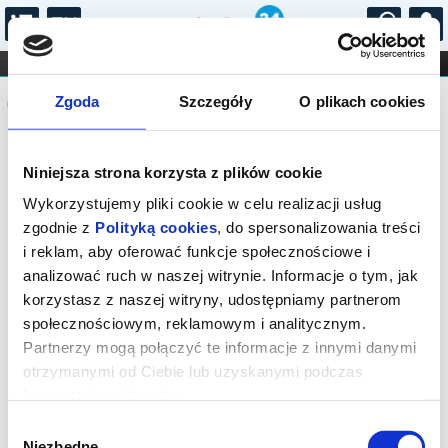
...
KONCERTY
KINO
TEATR
KABARET I
Komunikat
FILHARMONIA
OPERA I BALET
Zgoda
Szczegóły
O plikach cookies
STAND-UP
DLA DZIECI
ONLINE
KARNETY
Sprzedaż biletów on-line na wydarzenie
Niniejsza strona korzysta z plików cookie
została zakończona.
Wykorzystujemy pliki cookie w celu realizacji usług
zgodnie z
Polityką cookies
, do spersonalizowania treści
i reklam, aby oferować funkcje społecznościowe i
analizować ruch w naszej witrynie. Informacje o tym, jak
korzystasz z naszej witryny, udostępniamy partnerom
społecznościowym, reklamowym i analitycznym.
Partnerzy mogą połączyć te informacje z innymi danymi
otrzymanymi od Ciebie lub uzyskanymi podczas
korzystania z ich usług.
Wybór
Niezbędne