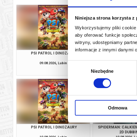
Niniejsza strona korzysta z
Wykorzystujemy pliki cookie 
aby oferować funkcje społecz
witryny, udostępniamy part
informacje z innymi danymi 
PSI PATROL I DINOZAURY
SPIDERMAN: CAŁKIE
2D DUBBI
09.08.2026, Lubin
09.08.2026, L
Wybór
kup bilet
Niezbędne
zgody
Odmowa
PSI PATROL I DINOZAURY
SPIDERMAN: CAŁKIE
2D DUBBI