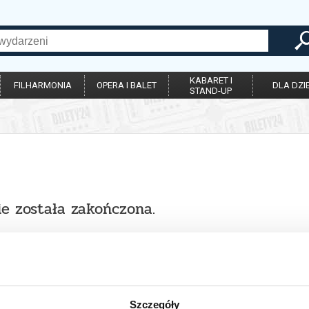
KABARET I
FILHARMONIA
OPERA I BALET
DLA DZIE
STAND-UP
ie została zakończona.
Szczegóły