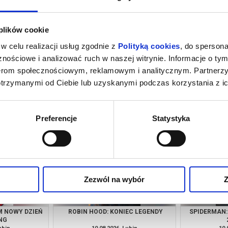
 plików cookie
w celu realizacji usług zgodnie z
Polityką cookies
, do spersona
nościowe i analizować ruch w naszej witrynie. Informacje o tym
nerom społecznościowym, reklamowym i analitycznym. Partnerz
otrzymanymi od Ciebie lub uzyskanymi podczas korzystania z ic
M NOWY DZIEŃ
GORZKIE ŚWIĘTA
SPIDERMAN:
NG
ubin
09.08.2026, Lubin
09.
kup bilet
kup bilet
Preferencje
Statystyka
Zezwól na wybór
Z
M NOWY DZIEŃ
ROBIN HOOD: KONIEC LEGENDY
SPIDERMAN:
NG