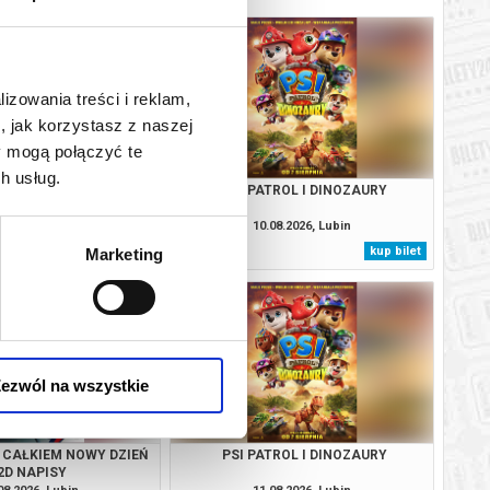
lizowania treści i reklam,
, jak korzystasz z naszej
y mogą połączyć te
h usług.
 CAŁKIEM NOWY DZIEŃ
PSI PATROL I DINOZAURY
2D NAPISY
08.2026, Lubin
10.08.2026, Lubin
kup bilet
kup bilet
Marketing
ezwól na wszystkie
 CAŁKIEM NOWY DZIEŃ
PSI PATROL I DINOZAURY
2D NAPISY