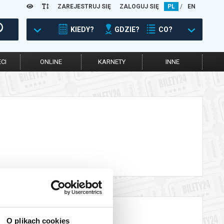
ZAREJESTRUJ SIĘ
ZALOGUJ SIĘ
PL
/
EN
KIEDY?
GDZIE?
CO?
CI
ONLINE
KARNETY
INNE
O plikach cookies