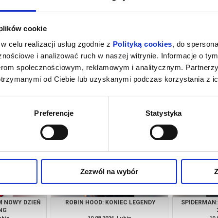
 plików cookie
w celu realizacji usług zgodnie z
Polityką cookies
, do spersona
nościowe i analizować ruch w naszej witrynie. Informacje o tym
nerom społecznościowym, reklamowym i analitycznym. Partnerz
otrzymanymi od Ciebie lub uzyskanymi podczas korzystania z ic
M NOWY DZIEŃ
GORZKIE ŚWIĘTA
SPIDERMAN:
NG
ubin
09.08.2026, Lubin
09.
kup bilet
kup bilet
Preferencje
Statystyka
Zezwól na wybór
Z
M NOWY DZIEŃ
ROBIN HOOD: KONIEC LEGENDY
SPIDERMAN:
NG