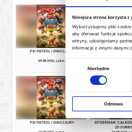
Niniejsza strona korzysta z
Wykorzystujemy pliki cookie 
aby oferować funkcje społecz
witryny, udostępniamy part
informacje z innymi danymi 
PSI PATROL I DINOZAURY
SPIDERMAN: CAŁKIE
2D DUBBI
09.08.2026, Lubin
09.08.2026, L
Wybór
kup bilet
Niezbędne
zgody
Odmowa
PSI PATROL I DINOZAURY
SPIDERMAN: CAŁKIE
2D DUBBI