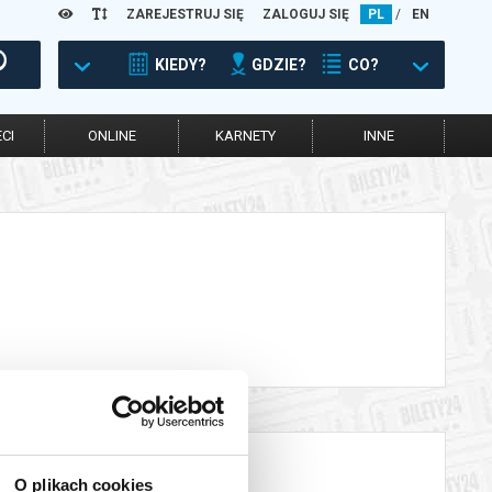
ZAREJESTRUJ SIĘ
ZALOGUJ SIĘ
PL
/
EN
KIEDY?
GDZIE?
CO?
CI
ONLINE
KARNETY
INNE
O plikach cookies