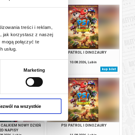
lizowania treści i reklam,
, jak korzystasz z naszej
y mogą połączyć te
h usług.
 CAŁKIEM NOWY DZIEŃ
PSI PATROL I DINOZAURY
2D NAPISY
08.2026, Lubin
10.08.2026, Lubin
kup bilet
kup bilet
Marketing
ezwól na wszystkie
 CAŁKIEM NOWY DZIEŃ
PSI PATROL I DINOZAURY
2D NAPISY