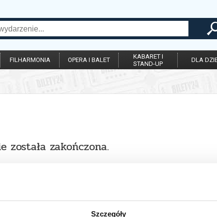
KABARET I
FILHARMONIA
OPERA I BALET
DLA DZIE
STAND-UP
ie została zakończona.
Szczegóły