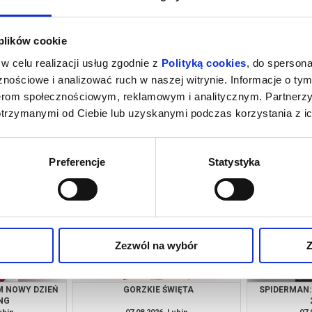
 plików cookie
w celu realizacji usług zgodnie z
Polityką cookies
, do spersona
nościowe i analizować ruch w naszej witrynie. Informacje o tym
nerom społecznościowym, reklamowym i analitycznym. Partnerz
otrzymanymi od Ciebie lub uzyskanymi podczas korzystania z ic
M NOWY DZIEŃ
OJCZYZNA
SPIDERMAN:
NG
ubin
06.08.2026, Lubin
06.
kup bilet
kup bilet
Preferencje
Statystyka
Zezwól na wybór
Z
M NOWY DZIEŃ
GORZKIE ŚWIĘTA
SPIDERMAN:
NG