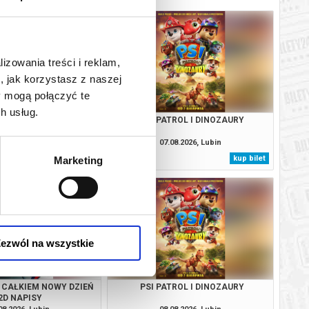
lizowania treści i reklam,
, jak korzystasz z naszej
y mogą połączyć te
h usług.
 CAŁKIEM NOWY DZIEŃ
PSI PATROL I DINOZAURY
2D NAPISY
08.2026, Lubin
07.08.2026, Lubin
kup bilet
kup bilet
Marketing
ezwól na wszystkie
 CAŁKIEM NOWY DZIEŃ
PSI PATROL I DINOZAURY
2D NAPISY