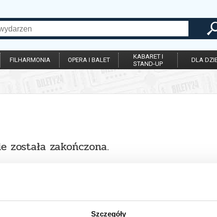
KABARET I
FILHARMONIA
OPERA I BALET
DLA DZIE
STAND-UP
ie została zakończona.
Szczegóły