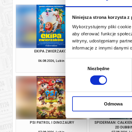
Niniejsza strona korzysta z
Wykorzystujemy pliki cookie 
aby oferować funkcje społecz
witryny, udostępniamy part
informacje z innymi danymi 
EKIPA ZWIERZAKÓW
SPIDERMAN: CAŁKIE
2D DUBBI
06.08.2026, Lubin
06.08.2026, L
Wybór
kup bilet
Niezbędne
zgody
Odmowa
PSI PATROL I DINOZAURY
SPIDERMAN: CAŁKIE
2D DUBBI