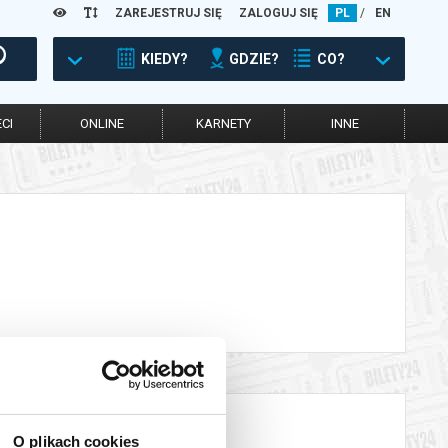
ZAREJESTRUJ SIĘ
ZALOGUJ SIĘ
PL
/
EN
KIEDY?
GDZIE?
CO?
CI
ONLINE
KARNETY
INNE
O plikach cookies