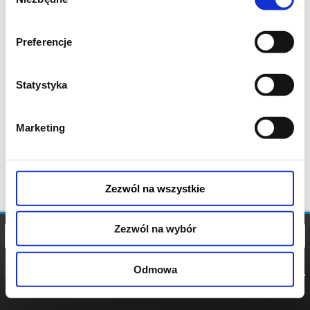
zgody
Preferencje
Statystyka
Marketing
Zezwól na wszystkie
Zezwól na wybór
Odmowa
REGULAMIN
POLITYKA
POLITYKA
COOKIES
PRYWATNOŚCI