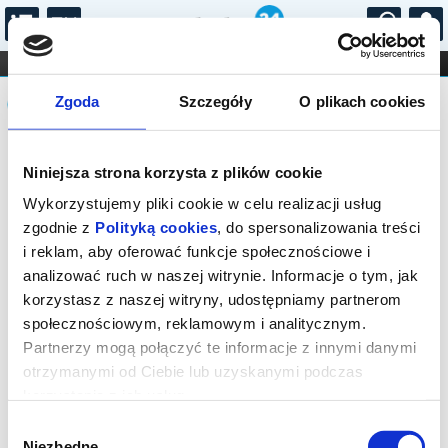
...
KONCERTY
KINO
TEATR
KABARET I
Komunikat
FILHARMONIA
OPERA I BALET
Zgoda
Szczegóły
O plikach cookies
STAND-UP
DLA DZIECI
ONLINE
KARNETY
Sprzedaż biletów on-line na wydarzenie
Niniejsza strona korzysta z plików cookie
została zakończona.
Wykorzystujemy pliki cookie w celu realizacji usług
zgodnie z
Polityką cookies
, do spersonalizowania treści
i reklam, aby oferować funkcje społecznościowe i
analizować ruch w naszej witrynie. Informacje o tym, jak
korzystasz z naszej witryny, udostępniamy partnerom
społecznościowym, reklamowym i analitycznym.
Partnerzy mogą połączyć te informacje z innymi danymi
otrzymanymi od Ciebie lub uzyskanymi podczas
korzystania z ich usług.
Wybór
Niezbędne