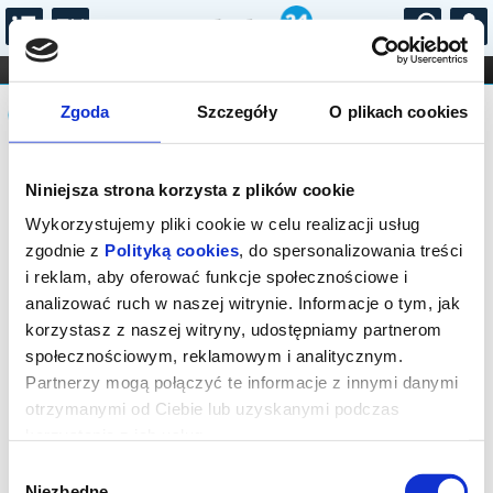
...
KONCERTY
KINO
TEATR
KABARET I
Komunikat
FILHARMONIA
OPERA I BALET
Zgoda
Szczegóły
O plikach cookies
STAND-UP
DLA DZIECI
ONLINE
KARNETY
Sprzedaż biletów on-line na wydarzenie
Niniejsza strona korzysta z plików cookie
została zakończona.
Wykorzystujemy pliki cookie w celu realizacji usług
zgodnie z
Polityką cookies
, do spersonalizowania treści
i reklam, aby oferować funkcje społecznościowe i
analizować ruch w naszej witrynie. Informacje o tym, jak
korzystasz z naszej witryny, udostępniamy partnerom
społecznościowym, reklamowym i analitycznym.
Partnerzy mogą połączyć te informacje z innymi danymi
otrzymanymi od Ciebie lub uzyskanymi podczas
korzystania z ich usług.
Wybór
Niezbędne