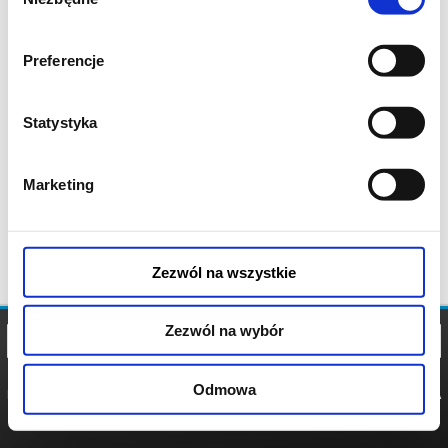
zgody
Preferencje
Statystyka
Marketing
Zezwól na wszystkie
Zezwól na wybór
Odmowa
REGULAMIN
POLITYKA
POLITYKA
COOKIES
PRYWATNOŚCI