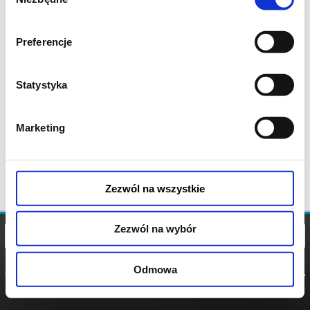
zgody
Preferencje
Statystyka
Marketing
Zezwól na wszystkie
Zezwól na wybór
Odmowa
REGULAMIN
POLITYKA
POLITYKA
COOKIES
PRYWATNOŚCI