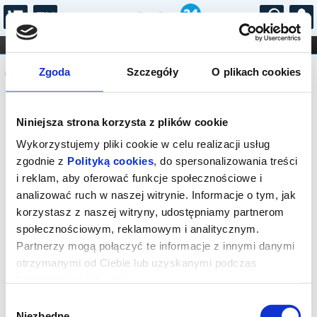
...
KONCERTY
KINO
TEATR
KABARET I
Komunikat
FILHARMONIA
OPERA I BALET
Zgoda
Szczegóły
O plikach cookies
STAND-UP
DLA DZIECI
ONLINE
KARNETY
Sprzedaż biletów on-line na wydarzenie
Niniejsza strona korzysta z plików cookie
została zakończona.
Wykorzystujemy pliki cookie w celu realizacji usług
zgodnie z
Polityką cookies
, do spersonalizowania treści
i reklam, aby oferować funkcje społecznościowe i
analizować ruch w naszej witrynie. Informacje o tym, jak
korzystasz z naszej witryny, udostępniamy partnerom
społecznościowym, reklamowym i analitycznym.
Partnerzy mogą połączyć te informacje z innymi danymi
otrzymanymi od Ciebie lub uzyskanymi podczas
korzystania z ich usług.
Wybór
Niezbędne