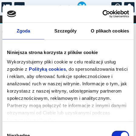
...
KONCERTY
KINO
TEATR
KABARET I
Komunikat
FILHARMONIA
OPERA I BALET
Zgoda
Szczegóły
O plikach cookies
STAND-UP
DLA DZIECI
ONLINE
KARNETY
Sprzedaż biletów on-line na wydarzenie
Niniejsza strona korzysta z plików cookie
została zakończona.
Wykorzystujemy pliki cookie w celu realizacji usług
zgodnie z
Polityką cookies
, do spersonalizowania treści
i reklam, aby oferować funkcje społecznościowe i
analizować ruch w naszej witrynie. Informacje o tym, jak
korzystasz z naszej witryny, udostępniamy partnerom
społecznościowym, reklamowym i analitycznym.
Partnerzy mogą połączyć te informacje z innymi danymi
otrzymanymi od Ciebie lub uzyskanymi podczas
korzystania z ich usług.
Wybór
Niezbędne