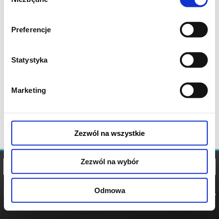
zgody
Preferencje
Statystyka
Marketing
Zezwól na wszystkie
Zezwól na wybór
Odmowa
REGULAMIN
POLITYKA
POLITYKA
COOKIES
PRYWATNOŚCI