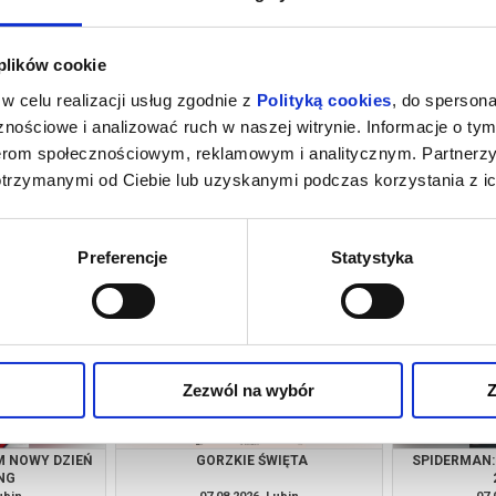
 plików cookie
w celu realizacji usług zgodnie z
Polityką cookies
, do spersona
nościowe i analizować ruch w naszej witrynie. Informacje o tym
nerom społecznościowym, reklamowym i analitycznym. Partnerz
otrzymanymi od Ciebie lub uzyskanymi podczas korzystania z ic
M NOWY DZIEŃ
OJCZYZNA
SPIDERMAN:
NG
ubin
06.08.2026, Lubin
06.
kup bilet
kup bilet
Preferencje
Statystyka
Zezwól na wybór
Z
M NOWY DZIEŃ
GORZKIE ŚWIĘTA
SPIDERMAN:
NG