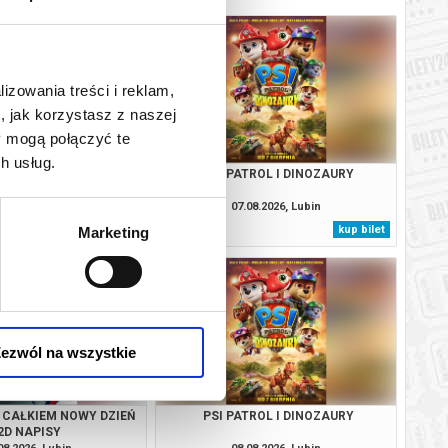
lizowania treści i reklam,
, jak korzystasz z naszej
y mogą połączyć te
h usług.
 CAŁKIEM NOWY DZIEŃ
PSI PATROL I DINOZAURY
2D NAPISY
08.2026, Lubin
07.08.2026, Lubin
kup bilet
kup bilet
Marketing
ezwól na wszystkie
 CAŁKIEM NOWY DZIEŃ
PSI PATROL I DINOZAURY
2D NAPISY