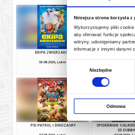
Niniejsza strona korzysta z
Wykorzystujemy pliki cookie 
aby oferować funkcje społecz
witryny, udostępniamy part
informacje z innymi danymi 
EKIPA ZWIERZAKÓW
SPIDERMAN: CAŁKIE
2D DUBBI
06.08.2026, Lubin
06.08.2026, L
Wybór
kup bilet
Niezbędne
zgody
Odmowa
PSI PATROL I DINOZAURY
SPIDERMAN: CAŁKIE
2D DUBBI