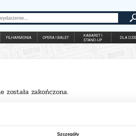
KABARET I
FILHARMONIA
OPERA I BALET
DLA DZIE
STAND-UP
ie została zakończona.
Szczegóły