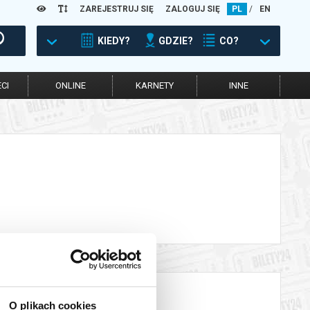
ZAREJESTRUJ SIĘ
ZALOGUJ SIĘ
PL
/
EN
KIEDY?
GDZIE?
CO?
CI
ONLINE
KARNETY
INNE
O plikach cookies