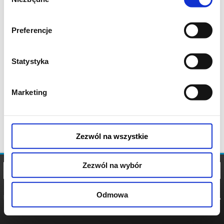
zgody
Preferencje
Statystyka
Marketing
Zezwól na wszystkie
Zezwól na wybór
Odmowa
REGULAMIN
POLITYKA
POLITYKA
COOKIES
PRYWATNOŚCI