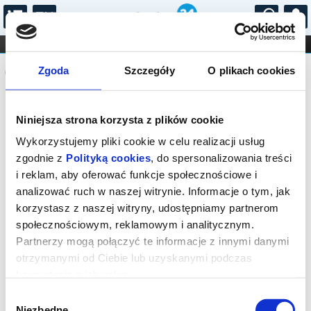
...
KONCERTY
KINO
TEATR
KABARET I
Komunikat
FILHARMONIA
OPERA I BALET
Zgoda
Szczegóły
O plikach cookies
STAND-UP
DLA DZIECI
ONLINE
KARNETY
Sprzedaż biletów on-line na wydarzenie
Niniejsza strona korzysta z plików cookie
została zakończona.
Wykorzystujemy pliki cookie w celu realizacji usług
zgodnie z
Polityką cookies
, do spersonalizowania treści
i reklam, aby oferować funkcje społecznościowe i
analizować ruch w naszej witrynie. Informacje o tym, jak
korzystasz z naszej witryny, udostępniamy partnerom
społecznościowym, reklamowym i analitycznym.
Partnerzy mogą połączyć te informacje z innymi danymi
otrzymanymi od Ciebie lub uzyskanymi podczas
korzystania z ich usług.
Wybór
Niezbędne