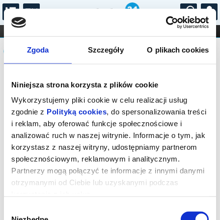
...
KONCERTY
KINO
TEATR
KABARET I
Komunikat
FILHARMONIA
OPERA I BALET
Zgoda
Szczegóły
O plikach cookies
STAND-UP
DLA DZIECI
ONLINE
KARNETY
Sprzedaż biletów on-line na wydarzenie
Niniejsza strona korzysta z plików cookie
została zakończona.
Wykorzystujemy pliki cookie w celu realizacji usług
zgodnie z
Polityką cookies
, do spersonalizowania treści
i reklam, aby oferować funkcje społecznościowe i
analizować ruch w naszej witrynie. Informacje o tym, jak
korzystasz z naszej witryny, udostępniamy partnerom
społecznościowym, reklamowym i analitycznym.
Partnerzy mogą połączyć te informacje z innymi danymi
otrzymanymi od Ciebie lub uzyskanymi podczas
korzystania z ich usług.
Wybór
Niezbędne