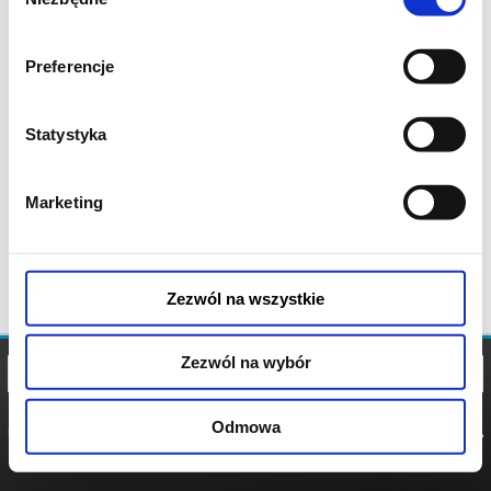
zgody
Preferencje
Statystyka
Marketing
Zezwól na wszystkie
Zezwól na wybór
Odmowa
REGULAMIN
POLITYKA
POLITYKA
COOKIES
PRYWATNOŚCI