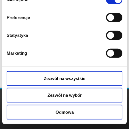
zgody
Preferencje
Statystyka
Marketing
Zezwól na wszystkie
Zezwól na wybór
Odmowa
REGULAMIN
POLITYKA
POLITYKA
COOKIES
PRYWATNOŚCI