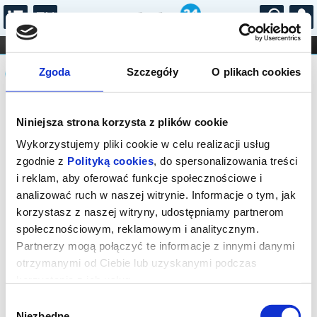
...
KONCERTY
KINO
TEATR
KABARET I
Komunikat
FILHARMONIA
OPERA I BALET
Zgoda
Szczegóły
O plikach cookies
STAND-UP
DLA DZIECI
ONLINE
KARNETY
Sprzedaż biletów on-line na wydarzenie
Niniejsza strona korzysta z plików cookie
została zakończona.
Wykorzystujemy pliki cookie w celu realizacji usług
zgodnie z
Polityką cookies
, do spersonalizowania treści
i reklam, aby oferować funkcje społecznościowe i
analizować ruch w naszej witrynie. Informacje o tym, jak
korzystasz z naszej witryny, udostępniamy partnerom
społecznościowym, reklamowym i analitycznym.
Partnerzy mogą połączyć te informacje z innymi danymi
otrzymanymi od Ciebie lub uzyskanymi podczas
korzystania z ich usług.
Wybór
Niezbędne