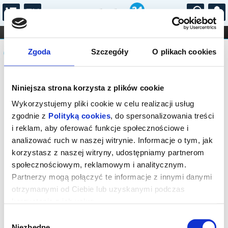
...
KONCERTY
KINO
TEATR
KABARET I
Komunikat
FILHARMONIA
OPERA I BALET
Zgoda
Szczegóły
O plikach cookies
STAND-UP
DLA DZIECI
ONLINE
KARNETY
Sprzedaż biletów on-line na wydarzenie
Niniejsza strona korzysta z plików cookie
została zakończona.
Wykorzystujemy pliki cookie w celu realizacji usług
zgodnie z
Polityką cookies
, do spersonalizowania treści
i reklam, aby oferować funkcje społecznościowe i
analizować ruch w naszej witrynie. Informacje o tym, jak
korzystasz z naszej witryny, udostępniamy partnerom
społecznościowym, reklamowym i analitycznym.
Partnerzy mogą połączyć te informacje z innymi danymi
otrzymanymi od Ciebie lub uzyskanymi podczas
korzystania z ich usług.
Wybór
Niezbędne