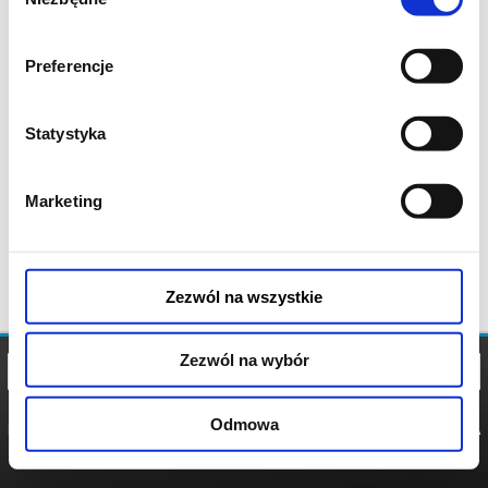
zgody
Preferencje
Statystyka
Marketing
Zezwól na wszystkie
Zezwól na wybór
Odmowa
REGULAMIN
POLITYKA
POLITYKA
COOKIES
PRYWATNOŚCI