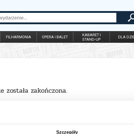
KABARET I
FILHARMONIA
OPERA I BALET
DLA DZIE
STAND-UP
ie została zakończona.
Szczegóły