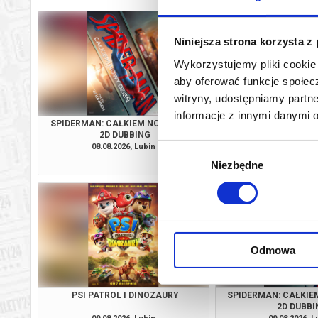
Niniejsza strona korzysta z
Wykorzystujemy pliki cookie 
aby oferować funkcje społecz
witryny, udostępniamy part
informacje z innymi danymi 
SPIDERMAN: CAŁKIEM NOWY DZIEŃ
PSI PATROL I D
2D DUBBING
08.08.2026, Lubin
08.08.2026, L
Wybór
kup bilet
Niezbędne
zgody
Odmowa
PSI PATROL I DINOZAURY
SPIDERMAN: CAŁKIE
2D DUBBI