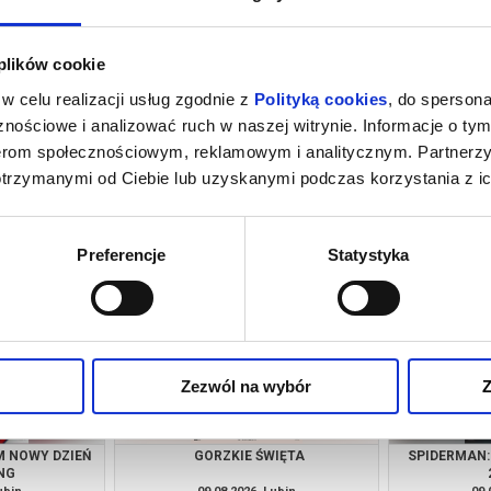
 plików cookie
w celu realizacji usług zgodnie z
Polityką cookies
, do spersona
nościowe i analizować ruch w naszej witrynie. Informacje o tym
nerom społecznościowym, reklamowym i analitycznym. Partnerz
otrzymanymi od Ciebie lub uzyskanymi podczas korzystania z ic
INOZAURY
TANECZNE JAM SESSION
ROBIN HO
ubin
08.08.2026, Lubin
08.
kup bilet
info
Preferencje
Statystyka
Zezwól na wybór
Z
M NOWY DZIEŃ
GORZKIE ŚWIĘTA
SPIDERMAN:
NG