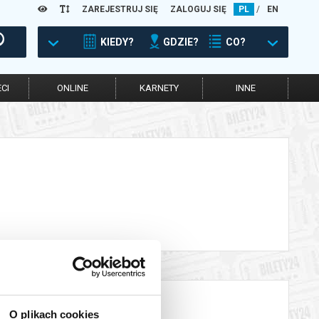
ZAREJESTRUJ SIĘ
ZALOGUJ SIĘ
PL
/
EN
KIEDY?
GDZIE?
CO?
CI
ONLINE
KARNETY
INNE
O plikach cookies