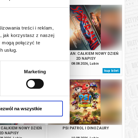
lizowania treści i reklam,
, jak korzystasz z naszej
y mogą połączyć te
h usług.
OD: KONIEC LEGENDY
SPIDERMAN: CAŁKIEM NOWY DZIEŃ
2D NAPISY
08.2026, Lubin
08.08.2026, Lubin
kup bilet
kup bilet
Marketing
ezwól na wszystkie
 CAŁKIEM NOWY DZIEŃ
PSI PATROL I DINOZAURY
2D NAPISY